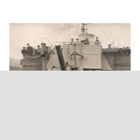
10. Η Συμμαχική εισβολή
στη Σικελία
Ο ναυτικός πόλεμος της Μεσογείου 1939- 1945
Ο ναυτικός πόλεμος της Μεσογείου 1939- 1945
«Μετά την ολοκληρωτική ήττα του Άξονα στη
Βόρειο Αφρική, οι Σύμμαχοι προχώρησαν σε
συντονισμένη προετοιμασία ...