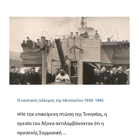
10.1 Η αντίδραση του
Άξονα κατά της εισβολής
στη Σικελία και η
αδράνεια του Ιταλικού
Στόλου
Ο ναυτικός πόλεμος της Μεσογείου 1939- 1945
Ο ναυτικός πόλεμος της Μεσογείου 1939- 1945
«Με την επικείμενη πτώση της Τυνησίας, η
ηγεσία του Άξονα αντιλαμβάνονταν ότι η
προσεχής Συμμαχική ...