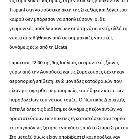
τις τορπιλακάτους όμως, οι μεν ιταλικές βρίσκονταν στο
Trapani στη νοτιοδυτική ακτή της Σικελίας και λόγω του
καιρού δεν μπόρεσαν να αποπλεύσουν, οι δε
γερμανικές απόπλευσαν μεν από τη νότια ακτή, αλλά τη
νύχτα απωθήθηκαν από τις συμμαχικές ναυτικές
δυνάμεις έξω από τη Licata.
Γύρω στις 22:00 της 9ης Ιουλίου, οι αμυντικές ζώνες
γύρω από την Αυγούστα και τις Συρακούσες δέχτηκαν
αεροπορική επίθεση, ενώ μονάδες καταδρομών που
είχαν μεταφερθεί αεροπορικώς επιτέθηκαν κατά των
πυροβολείων του νότιου τομέα. Ο Ναυτικός Διοικητής
έστειλε όλες τις διαθέσιμες δυνάμεις πεζοναυτών να
προστατεύσουν τις επάκτιες εγκαταστάσεις του τομέα
και συγχρόνως ζήτησε ενισχύσεις από το Σώμα Στρατού.
Στο μεταξύ όμως είχαν αποβιβαστεί και προέλαυναν