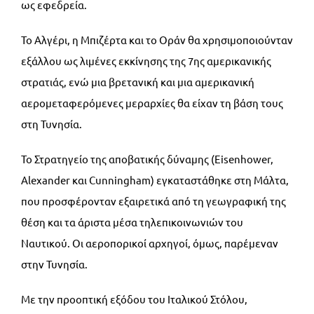
ως εφεδρεία.
Το Αλγέρι, η Μπιζέρτα και το Οράν θα χρησιμοποιούνταν
εξάλλου ως λιμένες εκκίνησης της 7ης αμερικανικής
στρατιάς, ενώ μια βρετανική και μια αμερικανική
αερομεταφερόμενες μεραρχίες θα είχαν τη βάση τους
στη Τυνησία.
Το Στρατηγείο της αποβατικής δύναμης (Eisenhower,
Alexander και Cunningham) εγκαταστάθηκε στη Μάλτα,
που προσφέρονταν εξαιρετικά από τη γεωγραφική της
θέση και τα άριστα μέσα τηλεπικοινωνιών του
Ναυτικού. Οι αεροπορικοί αρχηγοί, όμως, παρέμεναν
στην Τυνησία.
Με την προοπτική εξόδου του Ιταλικού Στόλου,