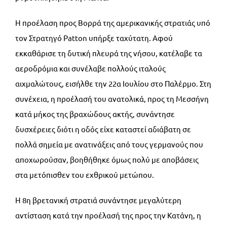
Η προέλαση προς Βορρά της αμερικανικής στρατιάς υπό
τον Στρατηγό Patton υπήρξε ταχύτατη. Αφού
εκκαθάρισε τη δυτική πλευρά της νήσου, κατέλαβε τα
αεροδρόμια και συνέλαβε πολλούς ιταλούς
αιχμαλώτους, εισήλθε την 22α Ιουλίου στο Παλέρμο. Στη
συνέχεια, η προέλασή του ανατολικά, προς τη Μεσσήνη
κατά μήκος της βραχώδους ακτής, συνάντησε
δυσχέρειες διότι η οδός είχε καταστεί αδιάβατη σε
πολλά σημεία με ανατινάξεις από τους γερμανούς που
αποχωρούσαν, βοηθήθηκε όμως πολύ με αποβάσεις
στα μετόπισθεν του εχθρικού μετώπου.
Η 8η βρετανική στρατιά συνάντησε μεγαλύτερη
αντίσταση κατά την προέλασή της προς την Κατάνη, η