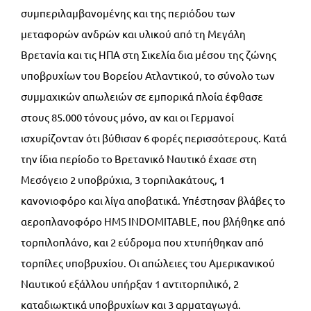
συμπεριλαμβανομένης και της περιόδου των
μεταφορών ανδρών και υλικού από τη Μεγάλη
Βρετανία και τις ΗΠΑ στη Σικελία δια μέσου της ζώνης
υποβρυχίων του Βορείου Ατλαντικού, το σύνολο των
συμμαχικών απωλειών σε εμπορικά πλοία έφθασε
στους 85.000 τόνους μόνο, αν και οι Γερμανοί
ισχυρίζονταν ότι βύθισαν 6 φορές περισσότερους. Κατά
την ίδια περίοδο το Βρετανικό Ναυτικό έχασε στη
Μεσόγειο 2 υποβρύχια, 3 τορπιλακάτους, 1
κανονιοφόρο και λίγα αποβατικά. Υπέστησαν βλάβες το
αεροπλανοφόρο HMS INDOMITABLE, που βλήθηκε από
τορπιλοπλάνο, και 2 εύδρομα που χτυπήθηκαν από
τορπίλες υποβρυχίου. Οι απώλειες του Αμερικανικού
Ναυτικού εξάλλου υπήρξαν 1 αντιτορπιλικό, 2
καταδιωκτικά υποβρυχίων και 3 αρματαγωγά.