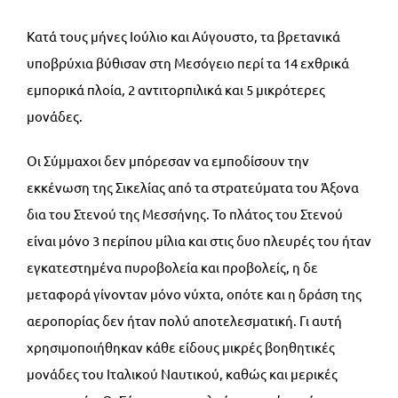
Κατά τους μήνες Ιούλιο και Αύγουστο, τα βρετανικά
υποβρύχια βύθισαν στη Μεσόγειο περί τα 14 εχθρικά
εμπορικά πλοία, 2 αντιτορπιλικά και 5 μικρότερες
μονάδες.
Οι Σύμμαχοι δεν μπόρεσαν να εμποδίσουν την
εκκένωση της Σικελίας από τα στρατεύματα του Άξονα
δια του Στενού της Μεσσήνης. Το πλάτος του Στενού
είναι μόνο 3 περίπου μίλια και στις δυο πλευρές του ήταν
εγκατεστημένα πυροβολεία και προβολείς, η δε
μεταφορά γίνονταν μόνο νύχτα, οπότε και η δράση της
αεροπορίας δεν ήταν πολύ αποτελεσματική. Γι αυτή
χρησιμοποιήθηκαν κάθε είδους μικρές βοηθητικές
μονάδες του Ιταλικού Ναυτικού, καθώς και μερικές