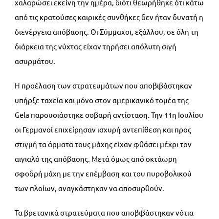
χαλαρώσει εκείνη την ημέρα, διότι θεωρήθηκε ότι κάτω
από τις κρατούσες καιρικές συνθήκες δεν ήταν δυνατή η
διενέργεια απόβασης. Οι Σύμμαχοι, εξάλλου, σε όλη τη
διάρκεια της νύχτας είχαν τηρήσει απόλυτη σιγή
ασυρμάτου.
Η προέλαση των στρατευμάτων που αποβιβάστηκαν
υπήρξε ταχεία και μόνο στον αμερικανικό τομέα της
Gela παρουσιάστηκε σοβαρή αντίσταση. Την 11η Ιουλίου
οι Γερμανοί επιχείρησαν ισχυρή αντεπίθεση και προς
στιγμή τα άρματα τους μάχης είχαν φθάσει μέχρι τον
αιγιαλό της απόβασης. Μετά όμως από οκτάωρη
σφοδρή μάχη με την επέμβαση και του πυροβολικού
των πλοίων, αναγκάστηκαν να αποσυρθούν.
Τα βρετανικά στρατεύματα που αποβιβάστηκαν νότια