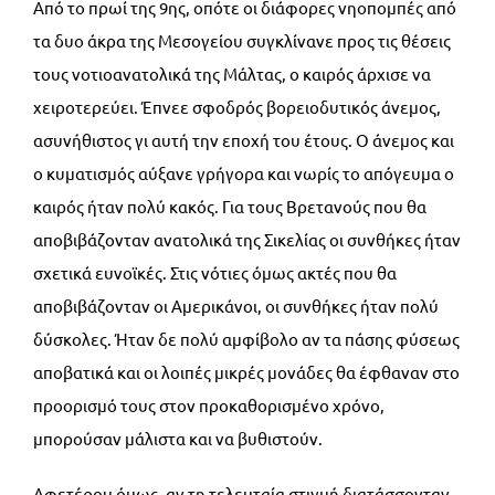
Από το πρωί της 9ης, οπότε οι διάφορες νηοπομπές από
τα δυο άκρα της Μεσογείου συγκλίνανε προς τις θέσεις
τους νοτιοανατολικά της Μάλτας, ο καιρός άρχισε να
χειροτερεύει. Έπνεε σφοδρός βορειοδυτικός άνεμος,
ασυνήθιστος γι αυτή την εποχή του έτους. Ο άνεμος και
ο κυματισμός αύξανε γρήγορα και νωρίς το απόγευμα ο
καιρός ήταν πολύ κακός. Για τους Βρετανούς που θα
αποβιβάζονταν ανατολικά της Σικελίας οι συνθήκες ήταν
σχετικά ευνοϊκές. Στις νότιες όμως ακτές που θα
αποβιβάζονταν οι Αμερικάνοι, οι συνθήκες ήταν πολύ
δύσκολες. Ήταν δε πολύ αμφίβολο αν τα πάσης φύσεως
αποβατικά και οι λοιπές μικρές μονάδες θα έφθαναν στο
προορισμό τους στον προκαθορισμένο χρόνο,
μπορούσαν μάλιστα και να βυθιστούν.
Αφετέρου όμως, αν τη τελευταία στιγμή διατάσσονταν