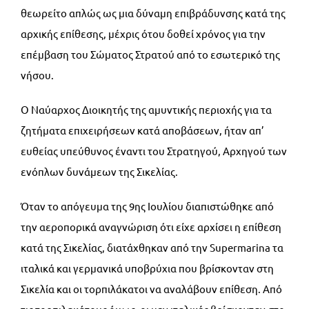
θεωρείτο απλώς ως μια δύναμη επιβράδυνσης κατά της
αρχικής επίθεσης, μέχρις ότου δοθεί χρόνος για την
επέμβαση του Σώματος Στρατού από το εσωτερικό της
νήσου.
Ο Ναύαρχος Διοικητής της αμυντικής περιοχής για τα
ζητήματα επιχειρήσεων κατά αποβάσεων, ήταν απ’
ευθείας υπεύθυνος έναντι του Στρατηγού, Αρχηγού των
ενόπλων δυνάμεων της Σικελίας.
Όταν το απόγευμα της 9ης Ιουλίου διαπιστώθηκε από
την αεροπορικά αναγνώριση ότι είχε αρχίσει η επίθεση
κατά της Σικελίας, διατάχθηκαν από την Supermarina τα
ιταλικά και γερμανικά υποβρύχια που βρίσκονταν στη
Σικελία και οι τορπιλάκατοι να αναλάβουν επίθεση. Από