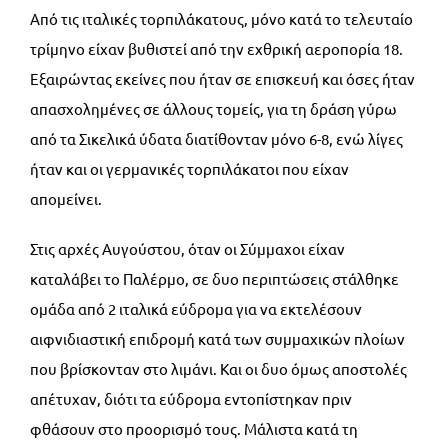
Από τις ιταλικές τορπιλάκατους, μόνο κατά το τελευταίο
τρίμηνο είχαν βυθιστεί από την εχθρική αεροπορία 18.
Εξαιρώντας εκείνες που ήταν σε επισκευή και όσες ήταν
απασχολημένες σε άλλους τομείς, για τη δράση γύρω
από τα Σικελικά ύδατα διατίθονταν μόνο 6-8, ενώ λίγες
ήταν και οι γερμανικές τορπιλάκατοι που είχαν
απομείνει.
Στις αρχές Αυγούστου, όταν οι Σύμμαχοι είχαν
καταλάβει το Παλέρμο, σε δυο περιπτώσεις στάλθηκε
ομάδα από 2 ιταλικά εύδρομα για να εκτελέσουν
αιφνιδιαστική επιδρομή κατά των συμμαχικών πλοίων
που βρίσκονταν στο λιμάνι. Και οι δυο όμως αποστολές
απέτυχαν, διότι τα εύδρομα εντοπίστηκαν πριν
φθάσουν στο προορισμό τους. Μάλιστα κατά τη