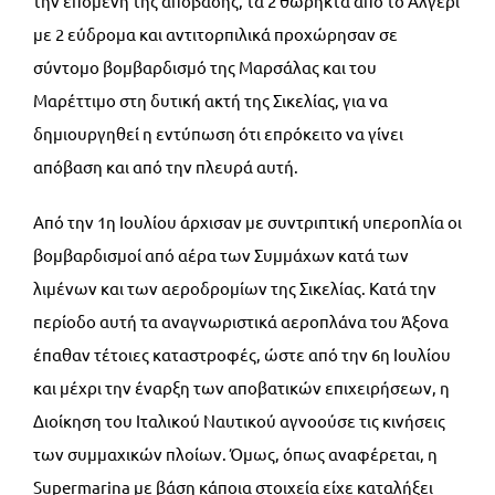
την επομένη της απόβασης, τα 2 θωρηκτά από το Αλγέρι
με 2 εύδρομα και αντιτορπιλικά προχώρησαν σε
σύντομο βομβαρδισμό της Μαρσάλας και του
Μαρέττιμο στη δυτική ακτή της Σικελίας, για να
δημιουργηθεί η εντύπωση ότι επρόκειτο να γίνει
απόβαση και από την πλευρά αυτή.
Από την 1η Ιουλίου άρχισαν με συντριπτική υπεροπλία οι
βομβαρδισμοί από αέρα των Συμμάχων κατά των
λιμένων και των αεροδρομίων της Σικελίας. Κατά την
περίοδο αυτή τα αναγνωριστικά αεροπλάνα του Άξονα
έπαθαν τέτοιες καταστροφές, ώστε από την 6η Ιουλίου
και μέχρι την έναρξη των αποβατικών επιχειρήσεων, η
Διοίκηση του Ιταλικού Ναυτικού αγνοούσε τις κινήσεις
των συμμαχικών πλοίων. Όμως, όπως αναφέρεται, η
Supermarina με βάση κάποια στοιχεία είχε καταλήξει