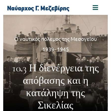
Skip
Toggl
to
Naviga
content
Αρχική
Ο ναυτικός πόλεμος της Μεσογείου
Βιογραφία
1939- 1945
Παράσημα
10.3 Η διενέργεια της
Συγγράμματα
απόβασης και η
κατάληψη της
Φωτογραφίες
Σικελίας
Συνδέσεις