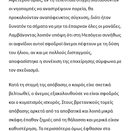
οι νηοπομπές να αναστρέψουν πορεία, θα
προκαλούνταν αναπόφευκτος σύγχυση, διότι ήταν
δυνατόν τα σήματα να μην τα έπαιρναν όλες οι μονάδες.
Λαμβάνοντας λοιπόν υπόψη ότι στη Μεσόγειο συνήθως
οι αιφνίδιοι αυτοί σφοδροί άνεμοι πέφτουν με τη δύση
του ήλιου, αν και με πολλούς δισταγμούς,
αποφασίστηκε η συνέχιση της επιχείρησης σύμφωνα με
τον σχεδιασμό.
Κατά τη στιγμή της απόβασης ο καιρός είχε σχετικά
βελτιωθεί, ο άνεμος εξακολουθούσε να είναι σφοδρός
και ο κυματισμός ισχυρός. Στους βρετανικούς τομείς
απόβασης αρκετά από τα αποβατικά και λοιπά μικρά
σκάφη έπαθαν ζημιές από τη θάλασσα και μερικά είχαν
καθυστέρηση. Τα περισσότερα όμως έφθασαν στα