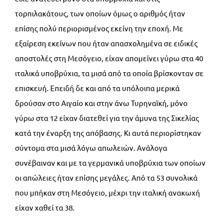
τορπιλακάτους, των οποίων όμως ο αριθμός ήταν
επίσης πολύ περιορισμένος εκείνη την εποχή. Με
εξαίρεση εκείνων που ήταν απασχολημένα σε ειδικές
αποστολές στη Μεσόγειο, είχαν απομείνει γύρω στα 40
ιταλικά υποβρύχια, τα μισά από τα οποία βρίσκονταν σε
επισκευή. Επειδή δε και από τα υπόλοιπα μερικά
δρούσαν στο Αιγαίο και στην άνω Τυρηναϊκή, μόνο
γύρω στα 12 είχαν διατεθεί για την άμυνα της Σικελίας
κατά την έναρξη της απόβασης. Κι αυτά περιορίστηκαν
σύντομα στα μισά λόγω απωλειών. Ανάλογα
συνέβαιναν και με τα γερμανικά υποβρύχια των οποίων
οι απώλειες ήταν επίσης μεγάλες. Από τα 53 συνολικά
που μπήκαν στη Μεσόγειο, μέχρι την ιταλική ανακωχή
είχαν χαθεί τα 38.