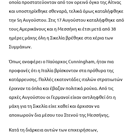
οποία προστατεύονταν από τον ορεινό όγκο της Αίτνας
και υποστηρίχθηκε σθεναρά, τελικά όμως καταλήφθηκε
την 5η Αυγούστου. Στις 17 Αυγούστου καταλήφθηκε από
τους Αμερικάνους και η Μεσσήνη κι έτσι μετά από 38
ημέρες μάχης όλη η Σικελία βρέθηκε στα χέρια των
Συμμάχων.
Όπως αναφέρει ο Ναύαρχος Cunningham, ήταν πια
προφανές ότι η Ιταλία βρίσκονταν στα πρόθυρα της
κατάρρευσης. Πολλές εκατοντάδες ιταλών στρατιωτών
έριχναν τα όπλα και έβαζαν πολιτικά ρούχα. Από τις
αρχές Αυγούστου οι Γερμανοί είχαν αντιληφθεί ότι η
μάχη για τη Σικελία είχε χαθεί και άρχισαν να
αποχωρούν δια μέσου του Στενού της Μεσσήνης.
Κατά τη διάρκεια αυτών των επιχειρήσεων,