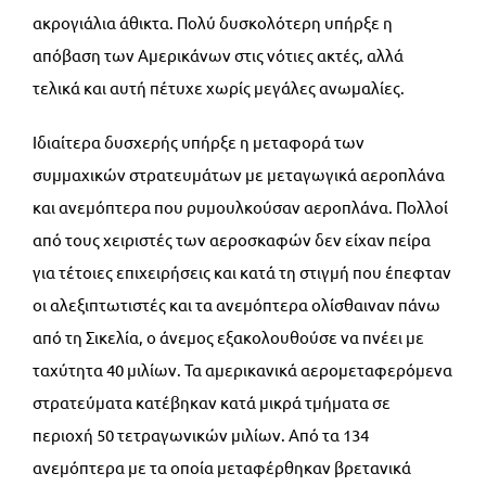
ακρογιάλια άθικτα. Πολύ δυσκολότερη υπήρξε η
απόβαση των Αμερικάνων στις νότιες ακτές, αλλά
τελικά και αυτή πέτυχε χωρίς μεγάλες ανωμαλίες.
Ιδιαίτερα δυσχερής υπήρξε η μεταφορά των
συμμαχικών στρατευμάτων με μεταγωγικά αεροπλάνα
και ανεμόπτερα που ρυμουλκούσαν αεροπλάνα. Πολλοί
από τους χειριστές των αεροσκαφών δεν είχαν πείρα
για τέτοιες επιχειρήσεις και κατά τη στιγμή που έπεφταν
οι αλεξιπτωτιστές και τα ανεμόπτερα ολίσθαιναν πάνω
από τη Σικελία, ο άνεμος εξακολουθούσε να πνέει με
ταχύτητα 40 μιλίων. Τα αμερικανικά αερομεταφερόμενα
στρατεύματα κατέβηκαν κατά μικρά τμήματα σε
περιοχή 50 τετραγωνικών μιλίων. Από τα 134
ανεμόπτερα με τα οποία μεταφέρθηκαν βρετανικά