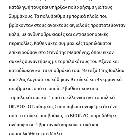
κατάληψή τους και υπήρξαν πού χρήσιμα για τους
Συμμάχους. Τα πολυάριθμα εμπορικά πλοία που
βρίσκονταν στους ανοιχτούς αιγιαλούς προστατεύονταν
καλά, με ανθυποβρυχιακές και αντιαεροπορικές
περιπολίες. Κάθε νύχτα συμμαχικές τορπιλάκατοι
επιχειρούσαν στο Στενό της Μεσσήνης, όπου είχαν
συχνές συναντήσεις με τορπιλακάτους του Άξονα και
καταδίωκαν και τα υποβρύχιά του. Μεταξύ 11ης Ιουλίου
και 22ας Αυγούστου χάθηκαν 9 ιταλικά και 4 γερμανικά
υποβρύχια, από τα οποία 2 βυθίστηκαν από
τορπιλακάτους και 1 από το ελληνικό αντιτορπιλικό
ΠΙΝΔΟΣ. Ο Ναύαρχος Cunningham αναφέρει ότι ένα
από τα ιταλικά υποβρύχια, το BRONZO, παραδόθηκε
ανέπαφο σε 4 βρετανικά ναρκαλιευτικά και
ρυμουλκήθηκε στη Μάλτα.