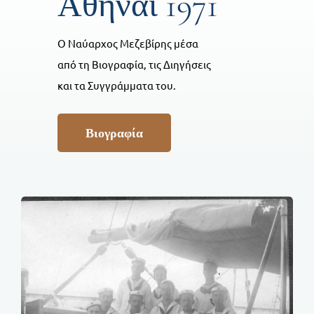
Αθήναι 1971
Ο Ναύαρχος Μεζεβίρης μέσα
από τη Βιογραφία, τις Διηγήσεις
και τα Συγγράμματα του.
Βιογραφία