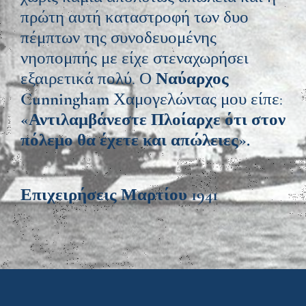
πρώτη αυτή καταστροφή των δυο
πέμπτων της συνοδευομένης
νηοπομπής με είχε στεναχωρήσει
εξαιρετικά πολύ. Ο
Ναύαρχος
Cunningham
Χαμογελώντας μου είπε:
«Αντιλαμβάνεστε Πλοίαρχε ότι στον
πόλεμο θα έχετε και απώλειες».
Επιχειρήσεις Μαρτίου 1941