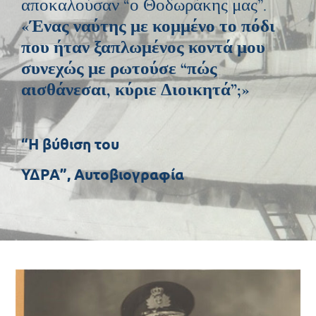
αποκαλούσαν “ο Θοδωράκης μας”.
«Ένας ναύτης με κομμένο το πόδι
που ήταν ξαπλωμένος κοντά μου
συνεχώς με ρωτούσε “πώς
αισθάνεσαι, κύριε Διοικητά”;»
“Η βύθιση του
ΥΔΡΑ”,
Αυτοβιογραφία