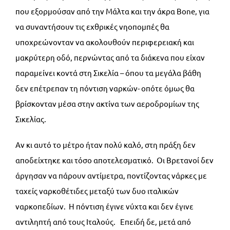
που εξορμούσαν από την Μάλτα και την άκρα Bone, για
να συναντήσουν τις εχθρικές νηοπομπές θα
υποχρεώνονταν να ακολουθούν περιφερειακή και
μακρύτερη οδό, περνώντας από τα διάκενα που είχαν
παραμείνει κοντά στη Σικελία – όπου τα μεγάλα βάθη
δεν επέτρεπαν τη πόντιση ναρκών- οπότε όμως θα
βρίσκονταν μέσα στην ακτίνα των αεροδρομίων της
Σικελίας.
Αν κι αυτό το μέτρο ήταν πολύ καλό, στη πράξη δεν
αποδείχτηκε και τόσο αποτελεσματικό. Οι Βρετανοί δεν
άργησαν να πάρουν αντίμετρα, ποντίζοντας νάρκες με
ταχείς ναρκοθέτιδες μεταξύ των δυο ιταλικών
ναρκοπεδίων. Η πόντιση έγινε νύχτα και δεν έγινε
αντιληπτή από τους Ιταλούς. Επειδή δε, μετά από