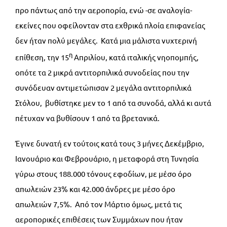
προ πάντως από την αεροπορία, ενώ -σε αναλογία-
εκείνες που οφείλονταν στα εχθρικά πλοία επιφανείας
δεν ήταν πολύ μεγάλες. Κατά μια μάλιστα νυχτερινή
η
επίθεση, την 15
Απριλίου, κατά ιταλικής νηοπομπής,
οπότε τα 2 μικρά αντιτορπιλικά συνοδείας που την
συνόδευαν αντιμετώπισαν 2 μεγάλα αντιτορπιλικά
Στόλου, βυθίστηκε μεν το 1 από τα συνοδά, αλλά κι αυτά
πέτυχαν να βυθίσουν 1 από τα βρετανικά.
Έγινε δυνατή εν τούτοις κατά τους 3 μήνες Δεκέμβριο,
Ιανουάριο και Φεβρουάριο, η μεταφορά στη Τυνησία
γύρω στους 188.000 τόνους εφοδίων, με μέσο όρο
απωλειών 23% και 42.000 άνδρες με μέσο όρο
απωλειών 7,5%. Από τον Μάρτιο όμως, μετά τις
αεροπορικές επιθέσεις των Συμμάχων που ήταν