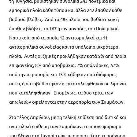
τη Τυνησία, βυθίστηκαν συνολικά 243 πολεμικά και
εμπορικά πλοία κάθε τύπου και άλλα 242 έπαθαν κάθε
βαθμού βλάβες. Από τα 485 πλοία που βυθίστηκαν ή
έπαθαν βλάβες, τα 167 ήταν μονάδες του Πολεμικού
Ναυτικού, από τα οποία 12 αντιτορπιλικά και 11
αντιτορπιλικά συνοδείας και τα υπόλοιπα μικρότερα
πλοία. Αυτές οι ζημιές προκλήθηκαν κατά 5% από πλοία
επιφανείας, 8% από υποβρύχια, 7% από νάρκες, 67%
από την αεροπορία και 13% χάθηκαν από διάφορες
αιτίες ή αυτοβυθίστηκαν ή εγκαταλείφθηκαν σε λιμάνια
που καταλήφθηκαν. Επομένως, τα δυο τρίτα των
απωλειών οφείλονται στην αεροπορία των Συμμάχων.
Στο τέλος Απριλίου, με τη τελική επίθεση από δυτικά και
ανατολικά επίθεση των Συμμάχων, το προγεφύρωμα
του Άξονα στη Τυνησία είχε περιοριστεί στη χερσόνησο