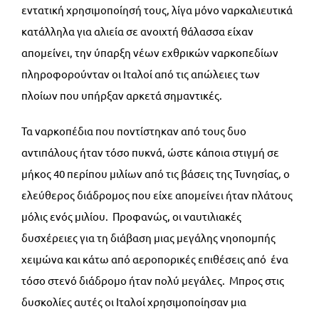
εντατική χρησιμοποίησή τους, λίγα μόνο ναρκαλιευτικά
κατάλληλα για αλιεία σε ανοιχτή θάλασσα είχαν
απομείνει, την ύπαρξη νέων εχθρικών ναρκοπεδίων
πληροφορούνταν οι Ιταλοί από τις απώλειες των
πλοίων που υπήρξαν αρκετά σημαντικές.
Τα ναρκοπέδια που ποντίστηκαν από τους δυο
αντιπάλους ήταν τόσο πυκνά, ώστε κάποια στιγμή σε
μήκος 40 περίπου μιλίων από τις βάσεις της Τυνησίας, ο
ελεύθερος διάδρομος που είχε απομείνει ήταν πλάτους
μόλις ενός μιλίου. Προφανώς, οι ναυτιλιακές
δυσχέρειες για τη διάβαση μιας μεγάλης νηοπομπής
χειμώνα και κάτω από αεροπορικές επιθέσεις από ένα
τόσο στενό διάδρομο ήταν πολύ μεγάλες. Μπρος στις
δυσκολίες αυτές οι Ιταλοί χρησιμοποίησαν μια