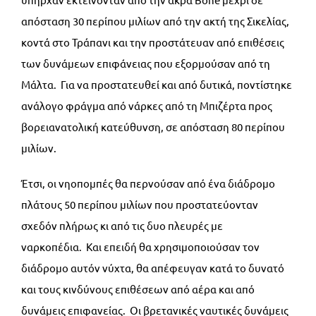
απόσταση 30 περίπου μιλίων από την ακτή της Σικελίας,
κοντά στο Τράπανι και την προστάτευαν από επιθέσεις
των δυνάμεων επιφάνειας που εξορμούσαν από τη
Μάλτα. Για να προστατευθεί και από δυτικά, ποντίστηκε
ανάλογο φράγμα από νάρκες από τη Μπιζέρτα προς
βορειανατολική κατεύθυνση, σε απόσταση 80 περίπου
μιλίων.
Έτσι, οι νηοπομπές θα περνούσαν από ένα διάδρομο
πλάτους 50 περίπου μιλίων που προστατεύονταν
σχεδόν πλήρως κι από τις δυο πλευρές με
ναρκοπέδια. Και επειδή θα χρησιμοποιούσαν τον
διάδρομο αυτόν νύχτα, θα απέφευγαν κατά το δυνατό
και τους κινδύνους επιθέσεων από αέρα και από
δυνάμεις επιφανείας. Οι βρετανικές ναυτικές δυνάμεις