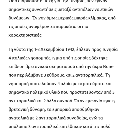
Όσο διαρκούσε η μάχη για την Τυνησία, δεν έγιναν
σημαντικές συναντήσεις μεταξύ αντιπάλων ναυτικών
δυνάμεων. Έγιναν όμως μερικές μικρής κλίμακας, από
τις οποίες αναφέρονται παρακάτω οι πιο
χαρακτηριστικές.
Τη νύχτα της 1-2 Δεκεμβρίου 1942, έπλεαν προς Τυνησία
4 ιταλικές νηοπομπές, η μια από τις οποίες δέχτηκε
επίθεση βρετανικού σχηματισμού από την άκρα Bone
που περιλάμβανε 3 εύδρομα και 2 αντιτορπιλικά. Τη
νηοπομπή αποτελούσαν 4 πλοία με στρατεύματα και
σημαντικό πολεμικό υλικό που προστατεύονταν από 3
αντιτορπιλικά και 2 άλλα συνοδά. Όταν εμφανίστηκε η
βρετανική δύναμη, τα εμπορικά αποσύρθηκαν
ανατολικά με 2 αντιτορπιλικά συνοδείας, ενώ τα
υπόλοιπα 3 αντιτορπιλικά επιτέθηκαν κατά της πολύ