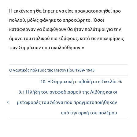
Η εκκένωση θα έπρεπε να είχε πραγματοποιηθεί προ
πολλού, μόλις φάνηκε το απροχώρητο. Όσοι
κατάφερναν να διαφύγουν θα ήταν πολύτιμοι για την
άμυνα του ιταλικού πια εδάφους, κατά τις επιχειρήσεις
των Συμμάχων που ακολούθησαν.»
Ο ναυτικός πόλεμος της Μεσογείου 1939- 1945
10. Η Συμμαχική εισβολή στη Σικελία
»«
9.1 Η λήξη του ανεφοδιασμού της Λιβύης και οι
μεταφορές του Άξονα που πραγματοποιήθηκαν
από την αρχή του πολέμου