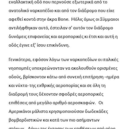
εναλλακτική οδό που περνούσε εξωτερικά από το
ανατολικό ναρκοπέδιο και από τον διάδρομο που είχε
αφεθεί κοντά στην άκρα Bone. Μόλις όμως οι Σύμμαχοι
αντιλήφθηκαν αυτό, έστειλαν σ’ αυτόν τον διάδρομο
δυνάμεις επιφανείας και αεροπορικές κι έτσι και αυτή η
οδός έγινε εξ’ ίσου επικίνδυνη.
Γενικότερα, εφόσον λόγω των ναρκοπεδίων οι ιταλικές
νηοπομπές υποχρεώνονταν να ακολουθούν ορισμένες
οδούς, βρίσκονταν κάτω από συνεχή επιτήρηση –ημέρα
και νύχτα- της εχθρικής αεροπορίας και σε όλη τη
διαδρομή τους δέχονταν σφοδρές αεροπορικές
επιθέσεις από μεγάλο αριθμό αεροσκαφών. Οι
Αμερικάνοι μάλιστα χρησιμοποιούσαν δωδεκάδες
βομβαρδιστικών και κατά των πιο ασήμαντων
στόχων. Λόγω της έντασης των επιθέσεων από αέρα,