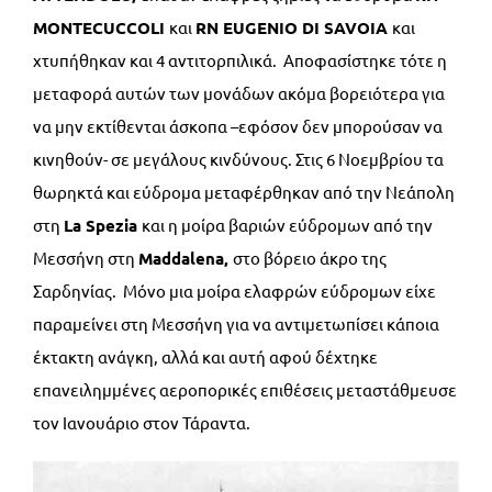
MONTECUCCOLI
και
RN
EUGENIO
DI
SAVOIA
και
χτυπήθηκαν και 4 αντιτορπιλικά. Αποφασίστηκε τότε η
μεταφορά αυτών των μονάδων ακόμα βορειότερα για
να μην εκτίθενται άσκοπα –εφόσον δεν μπορούσαν να
κινηθούν- σε μεγάλους κινδύνους. Στις 6 Νοεμβρίου τα
θωρηκτά και εύδρομα μεταφέρθηκαν από την Νεάπολη
στη
La
Spezia
και η μοίρα βαριών εύδρομων από την
Μεσσήνη στη
Maddalena,
στο βόρειο άκρο της
Σαρδηνίας. Μόνο μια μοίρα ελαφρών εύδρομων είχε
παραμείνει στη Μεσσήνη για να αντιμετωπίσει κάποια
έκτακτη ανάγκη, αλλά και αυτή αφού δέχτηκε
επανειλημμένες αεροπορικές επιθέσεις μεταστάθμευσε
τον Ιανουάριο στον Τάραντα.