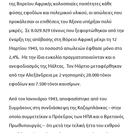
της Βορείου Αφρικής κολοσσιαίες ποσότητες κάθε
φύσης εφοδίων και πολεμικού υλικού, οι απώλειες που
προκάλεσαν οι επιθέσεις του Άξονα υπήρξαν πολύ
μικρές. Σε 8.029.929 τόνους που ξεφορτώθηκαν από την
έναρξη της απόβασης στη Βόρειο Αφρική μέχρι τη 12
Μαρτίου 1943, το ποσοστό απωλειών έφθασε μόνο στο
2,4%. Με την ίδια ευκολία πραγματοποιούνταν και ο
ανεφοδιασμός της Μάλτας. Τον Μάρτιο μεταφέρθηκαν
από την Αλεξάνδρεια με 2 νηοπομπές 28.000 τόνοι
εφοδίων και 7.500 τόνοι καυσίμων.
Από τον Ιανουάριο 1943, αποφασίστηκε από του
Συμμάχους στη συνδιάσκεψη της Καζαμπλάνκας – στην
οποία συμμετείχαν ο Πρόεδρος των ΗΠΑ και ο Βρετανός
Πρωθυπουργός – ότι μετά την τελική ήττα του εχθρού