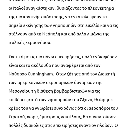
οι Ιταλοί αναγκάστηκαν, θυσιάζοντας το πλεονέκτημα
της πιο κοντινής απόστασης, να εγκαταλείψουν τα
σημεία εκκίνησης των νηοπομπών στη Σικελία και να τις
στέλνουν από τη Νεάπολη και από άλλα λιμάνια της
ιταλικής χερσονήσου.
Σχετικά με τις πιο πάνω επιχειρήσεις, πολύ ενδιαφέρον
είναι και το ακόλουθο που αναφέρεται από τον
Ναύαρχο Cunningham. Όταν ζήτησε από τον Διοικητή
των αμερικανικών αεροπορικών δυνάμεων της
Μεσογείου τη διάθεση βομβαρδιστικών για τις
επιθέσεις κατά των νηοπομπών του Άξονα, θεώρησε
χρέος του να γνωρίσει συγχρόνως ότι οι αεροπόροι του
Στρατού, χωρίς έμπειρους ναυτίλους, θα συναντούσαν
πολλές δυσκολίες στις επιχειρήσεις εναντίον πλοίων. Ο