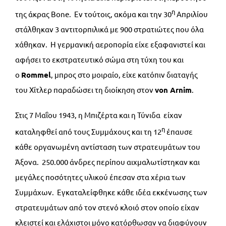
η
της άκρας Bone. Εν τούτοις, ακόμα και την 30
Απριλίου
στάλθηκαν 3 αντιτορπιλικά με 900 στρατιώτες που όλα
χάθηκαν. Η γερμανική αεροπορία είχε εξαφανιστεί και
αφήσει το εκστρατευτικό σώμα στη τύχη του και
ο
Rommel
, μπρος στο μοιραίο, είχε κατόπιν διαταγής
του Χίτλερ παραδώσει τη διοίκηση στον
von
Arnim
.
Στις 7 Μαΐου 1943, η Μπιζέρτα και η Τύνιδα είχαν
η
καταληφθεί από τους Συμμάχους και τη 12
έπαυσε
κάθε οργανωμένη αντίσταση των στρατευμάτων του
Άξονα. 250.000 άνδρες περίπου αιχμαλωτίστηκαν και
μεγάλες ποσότητες υλικού έπεσαν στα χέρια των
Συμμάχων. Εγκαταλείφθηκε κάθε ιδέα εκκένωσης των
στρατευμάτων από τον στενό κλοιό στον οποίο είχαν
κλειστεί και ελάχιστοι μόνο κατόρθωσαν να διαφύγουν