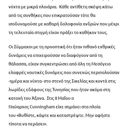
νύχτα με μικρά πλοιάρια. Κάθε αντίθετη σκέψη κάτω
από τις συνθήκες που επικρατούσαν τότε θα
ισοδυναμούσε με καθαρή δολοφονία ανδρών που μέχρι
τη τελευταία στιγμή είχαν πράξει το καθήκον τους.
Οι Σύμμαχοι με τη προοπτική ότι ήταν πιθανό εχθρικές
δυνάμεις να επιχειρούσαν να διαφύγουν από τη
θάλασσα, είχαν συγκεντρώσει από όλη τη Μεσόγειο
ελαφρές ναυτικές δυνάμεις που συνεχώς περιπολούσαν
-ημέρα και νύχτα- στο στενό της Σικελίας και κοντά στις
λωρίδες εδάφους της Τυνησίας που ήταν ακόμα στη
κατοχή του Άξονα. Στις 8 Μαΐου ο
Ναύαρχος Cunningham είχε σημάνει στα πλοία
του «Βυθίστε, κάψτε και καταστρέψτε. Μην αφήστε
τίποτα να περάσει».