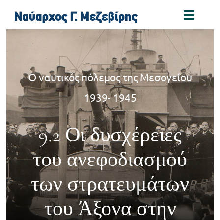
Skip
Toggl
to
Naviga
content
Αρχική
Ο ναυτικός πόλεμος της Μεσογείου
Βιογραφία
1939- 1945
Παράσημα
9.2 Οι δυσχέρειες
Συγγράμματα
του ανεφοδιασμού
των στρατευμάτων
Φωτογραφίες
του Άξονα στην
Συνδέσεις