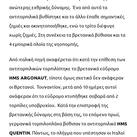
ανώτερης εχθρικής δύναμης. Ένα από αυτά τα
αντιτορπιλικά βυθίστηκε και το άλλο έπαθε σημαντικές
ζημιές και ακινητοποιήθηκε, ενώ το τρίτο διέφυγε
χωρίς ζημιές. Στη συνέχεια τα βρετανικά βύθισαν και τα
4 εμπορικά πλοία της νηοπομπής.
Από ιταλική πηγή αναφέρεται ότι κατά την επίθεση των
αντιτορπιλικών τορπιλίστηκε το βρετανικό εύδρομο
HMS
ARGONAUT
, τίποτε όμως σχετικό δεν ανάφεραν
οι Βρετανοί. Τουναντίον, μετά από 10 ημέρες αυτοί
ανάφεραν ότι το εύδρομο χτυπήθηκε σοβαρά από 2
τορπίλες υποβρυχίου. Κατά την επιστροφή της
βρετανικής δύναμης στη βάση της, το επόμενο πρωί,
γερμανικά τορπιλοπλάνα βύθισαν το αντιτορπιλικό
HMS
QUENTIN
. Πάντως, το πλήγμα που υπέστησαν οι Ιταλοί