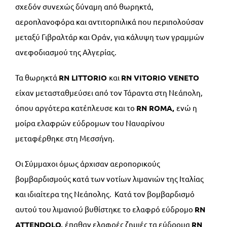
σχεδόν συνεχώς δύναμη από θωρηκτά,
αεροπλανοφόρα και αντιτορπιλικά που περιπολούσαν
μεταξύ Γιβραλτάρ και Οράν, για κάλυψη των γραμμών
ανεφοδιασμού της Αλγερίας.
Τα θωρηκτά
RN
LITTORIO
και
RN
VITORIO
VENETO
είχαν μετασταθμεύσει από τον Τάραντα στη Νεάπολη,
όπου αργότερα κατέπλευσε και το
RN
ROMA,
ενώ η
μοίρα ελαφρών εύδρομων του Ναυαρίνου
μεταφέρθηκε στη Μεσσήνη.
Οι Σύμμαχοι όμως άρχισαν αεροπορικούς
βομβαρδισμούς κατά των νοτίων λιμανιών της Ιταλίας
και ιδιαίτερα της Νεάπολης. Κατά τον βομβαρδισμό
αυτού του λιμανιού βυθίστηκε το ελαφρό εύδρομο
RN
ATTENDOLO,
έπαθαν ελαφρές ζημιές τα εύδρομα
RN