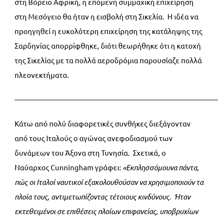
στη Βόρειο Αφρική, η επόμενη συμμαχική επιχείρηση
στη Μεσόγειο θα ήταν η εισβολή στη Σικελία. Η ιδέα να
προηγηθεί η ευκολότερη επιχείρηση της κατάληψης της
Σαρδηνίας απορρίφθηκε, διότι θεωρήθηκε ότι η κατοχή
της Σικελίας με τα πολλά αεροδρόμια παρουσίαζε πολλά
πλεονεκτήματα.
———————————————————————————
Κάτω από πολύ διαφορετικές συνθήκες διεξάγονταν
από τους Ιταλούς ο αγώνας ανεφοδιασμού των
δυνάμεων του Άξονα στη Τυνησία. Σχετικά, ο
Ναύαρχος Cunningham γράφει:
«Εκπλησσόμουνα πάντα,
πώς οι Ιταλοί ναυτικοί εξακολουθούσαν να χρησιμοποιούν τα
πλοία τους, αντιμετωπίζοντας τέτοιους κινδύνους. Ήταν
εκτεθειμένοι σε επιθέσεις πλοίων επιφανείας, υποβρυχίων