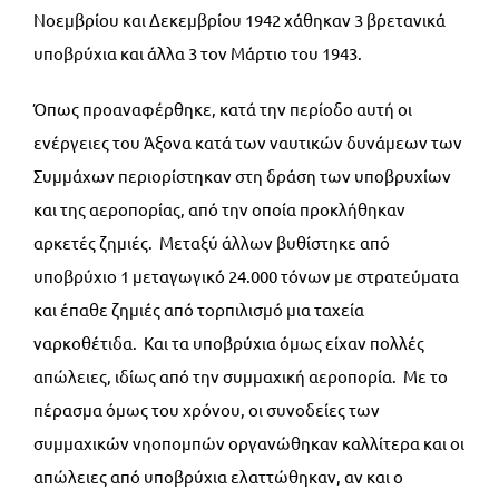
Νοεμβρίου και Δεκεμβρίου 1942 χάθηκαν 3 βρετανικά
υποβρύχια και άλλα 3 τον Μάρτιο του 1943.
Όπως προαναφέρθηκε, κατά την περίοδο αυτή οι
ενέργειες του Άξονα κατά των ναυτικών δυνάμεων των
Συμμάχων περιορίστηκαν στη δράση των υποβρυχίων
και της αεροπορίας, από την οποία προκλήθηκαν
αρκετές ζημιές. Μεταξύ άλλων βυθίστηκε από
υποβρύχιο 1 μεταγωγικό 24.000 τόνων με στρατεύματα
και έπαθε ζημιές από τορπιλισμό μια ταχεία
ναρκοθέτιδα. Και τα υποβρύχια όμως είχαν πολλές
απώλειες, ιδίως από την συμμαχική αεροπορία. Με το
πέρασμα όμως του χρόνου, οι συνοδείες των
συμμαχικών νηοπομπών οργανώθηκαν καλλίτερα και οι
απώλειες από υποβρύχια ελαττώθηκαν, αν και ο