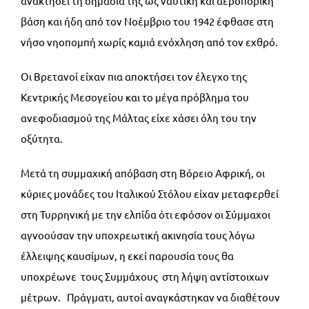
ανακτήσει τη σημασία της ως ναυτική και αεροπορική
βάση και ήδη από τον Νοέμβριο του 1942 έφθασε στη
νήσο νηοπομπή χωρίς καμιά ενόχληση από τον εχθρό.
Οι Βρετανοί είχαν πια αποκτήσει τον έλεγχο της
Κεντρικής Μεσογείου και το μέγα πρόβλημα του
ανεφοδιασμού της Μάλτας είχε χάσει όλη του την
οξύτητα.
Μετά τη συμμαχική απόβαση στη Βόρειο Αφρική, οι
κύριες μονάδες του Ιταλικού Στόλου είχαν μεταφερθεί
στη Τυρρηνική με την ελπίδα ότι εφόσον οι Σύμμαχοι
αγνοούσαν την υποχρεωτική ακινησία τους λόγω
έλλειψης καυσίμων, η εκεί παρουσία τους θα
υποχρέωνε τους Συμμάχους στη λήψη αντίστοιχων
μέτρων. Πράγματι, αυτοί αναγκάστηκαν να διαθέτουν