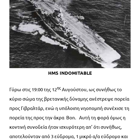
HMS INDOMITABLE
ης
Γύρω στις 19:00 της 12
Αυγούστου, ως συνήθως το
κύριο σώμα της βρετανικής δύναμης ανέστρεψε πορεία
προς Γιβραλτάρ, ενώ η υπόλοιπη νηοπομπή συνέχισε τη
πορεία της προς την άκρα Bon. Αυτή τη φορά όμως η
κοντινή συνοδεία ήταν ισχυρότερη απ’ ότι συνήθως,
αποτελούνταν από 3 εύδρομα, 1 μικρό α/α εύδρομο και