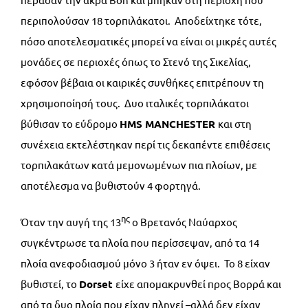
περιπολούσαν 18 τορπιλάκατοι. Αποδείχτηκε τότε,
πόσο αποτελεσματικές μπορεί να είναι οι μικρές αυτές
μονάδες σε περιοχές όπως το Στενό της Σικελίας,
εφόσον βέβαια οι καιρικές συνθήκες επιτρέπουν τη
χρησιμοποίησή τους. Δυο ιταλικές τορπιλάκατοι
βύθισαν το εύδρομο
HMS
MANCHESTER
και στη
συνέχεια εκτελέστηκαν περί τις δεκαπέντε επιθέσεις
τορπιλακάτων κατά μεμονωμένων πια πλοίων, με
αποτέλεσμα να βυθιστούν 4 φορτηγά.
ης
Όταν την αυγή της 13
ο Βρετανός Ναύαρχος
συγκέντρωσε τα πλοία που περίσσεψαν, από τα 14
πλοία ανεφοδιασμού μόνο 3 ήταν εν όψει. Το 8 είχαν
βυθιστεί, το
Dorset
είχε απομακρυνθεί προς Βορρά και
από τα δυο πλοία που είχαν πληγεί –αλλά δεν είχαν