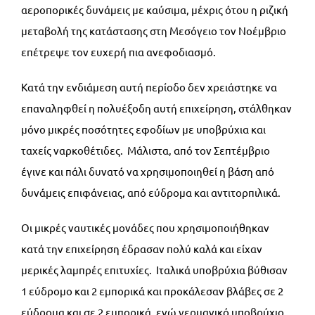
αεροπορικές δυνάμεις με καύσιμα, μέχρις ότου η ριζική
μεταβολή της κατάστασης στη Μεσόγειο τον Νοέμβριο
επέτρεψε τον ευχερή πια ανεφοδιασμό.
Κατά την ενδιάμεση αυτή περίοδο δεν χρειάστηκε να
επαναληφθεί η πολυέξοδη αυτή επιχείρηση, στάλθηκαν
μόνο μικρές ποσότητες εφοδίων με υποβρύχια και
ταχείς ναρκοθέτιδες. Μάλιστα, από τον Σεπτέμβριο
έγινε και πάλι δυνατό να χρησιμοποιηθεί η βάση από
δυνάμεις επιφάνειας, από εύδρομα και αντιτορπιλικά.
Οι μικρές ναυτικές μονάδες που χρησιμοποιήθηκαν
κατά την επιχείρηση έδρασαν πολύ καλά και είχαν
μερικές λαμπρές επιτυχίες. Ιταλικά υποβρύχια βύθισαν
1 εύδρομο και 2 εμπορικά και προκάλεσαν βλάβες σε 2
εύδρομα και σε 2 εμπορικά, ενώ γερμανικό υποβρύχιο