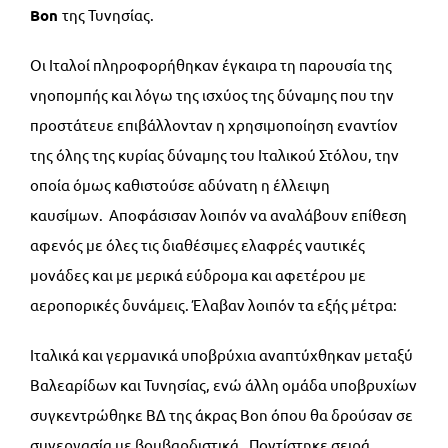
Bon
της Τυνησίας.
Οι Ιταλοί πληροφορήθηκαν έγκαιρα τη παρουσία της
νηοπομπής και λόγω της ισχύος της δύναμης που την
προστάτευε επιβάλλονταν η χρησιμοποίηση εναντίον
της όλης της κυρίας δύναμης του Ιταλικού Στόλου, την
οποία όμως καθιστούσε αδύνατη η έλλειψη
καυσίμων. Αποφάσισαν λοιπόν να αναλάβουν επίθεση
αφενός με όλες τις διαθέσιμες ελαφρές ναυτικές
μονάδες και με μερικά εύδρομα και αφετέρου με
αεροπορικές δυνάμεις. Έλαβαν λοιπόν τα εξής μέτρα:
Ιταλικά και γερμανικά υποβρύχια αναπτύχθηκαν μεταξύ
Βαλεαρίδων και Τυνησίας, ενώ άλλη ομάδα υποβρυχίων
συγκεντρώθηκε ΒΔ της άκρας Bon όπου θα δρούσαν σε
συνεργασία με βομβαρδιστικά. Ποντίστηκε σειρά