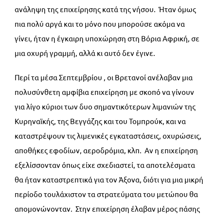
ανάληψη της επιχείρησης κατά της νήσου. Ήταν όμως
πια πολύ αργά και το μόνο που μπορούσε ακόμα να
γίνει, ήταν η έγκαιρη υποχώρηση στη Βόρια Αφρική, σε
μια οχυρή γραμμή, αλλά κι αυτό δεν έγινε.
Περί τα μέσα Σεπτεμβρίου , οι Βρετανοί ανέλαβαν μια
πολυσύνθετη αμφίβια επιχείρηση με σκοπό να γίνουν
για λίγο κύριοι των δυο σημαντικότερων λιμανιών της
Κυρηναϊκής, της Βεγγάζης και του Τομπρούκ, και να
καταστρέψουν τις λιμενικές εγκαταστάσεις, οχυρώσεις,
αποθήκες εφοδίων, αεροδρόμια, κλπ. Αν η επιχείρηση
εξελίσσονταν όπως είχε σχεδιαστεί, τα αποτελέσματα
θα ήταν καταστρεπτικά για τον Άξονα, διότι για μια μικρή
περίοδο τουλάχιστον τα στρατεύματα του μετώπου θα
απομονώνονταν. Στην επιχείρηση έλαβαν μέρος πάσης