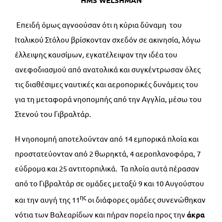
Επειδή όμως αγνοούσαν ότι η κύρια δύναμη του
Ιταλικού Στόλου βρίσκονταν σχεδόν σε ακινησία, λόγω
έλλειψης καυσίμων, εγκατέλειψαν την ιδέα του
ανεφοδιασμού από ανατολικά και συγκέντρωσαν όλες
τις διαθέσιμες ναυτικές και αεροπορικές δυνάμεις του
για τη μεταφορά νηοπομπής από την Αγγλία, μέσω του
Στενού του Γιβραλτάρ.
Η νηοπομπή αποτελούνταν από 14 εμπορικά πλοία και
προστατεύονταν από 2 θωρηκτά, 4 αεροπλανοφόρα, 7
εύδρομα και 25 αντιτορπιλικά. Τα πλοία αυτά πέρασαν
από το Γιβραλτάρ σε ομάδες μεταξύ 9 και 10 Αυγούστου
ης
και την αυγή της 11
οι διάφορες ομάδες συνενώθηκαν
νότια των Βαλεαρίδων και πήραν πορεία προς την
άκρα