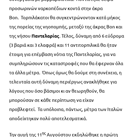
προσωρινών ναρκοπέδιων κοντά στην άκρα
Bon. Τορπιλάκατοι θα συγκεντρώνονταν κατά μήκος
της πορείας της νηοπομπής, μεταξύ της άκρας Bon και
της νήσου
Παντελαρίας
. Τέλος, δύναμη από 6 εύδρομα
(3 βαριά και 3 ελαφρά) και 11 αντιτορπιλικά θα ήταν
έτοιμη για επέμβαση νότια της Παντελαρίας, για να
συμπληρώσουν τις καταστροφές που θα έφερναν όλα
τα άλλα μέτρα. Όπως όμως θα δούμε στη συνέχεια, η
τελευταία αυτή δύναμη περιέργως ανακλήθηκε για
λόγους που όσο βάσιμοι κι αν θεωρηθούν, θα
μπορούσαν σε κάθε περίπτωση να είχαν
προβλεφτεί. Τα υπόλοιπα, πάντως, μέτρα των Ιταλών
αποδείχτηκαν πολύ αποτελεσματικά.
ης
Την αυγή της 11
Αυγούστου εκδηλώθηκε η πρώτη