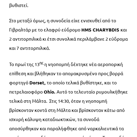
βυθιστεί.
Στο μεταξύ όμως, η συνοδεία είχε ενισχυθεί από το
Γιβραλτάρ με το ελαφρύ εύδρομο
HMS
CHARYBDIS
και
2 αντιτορπιλικά κι έτσι συνολικά περιλάμβανε 2 εύδρομα
και 7 αντιτορπιλικά.
ης
Το πρωί της 13
η νηοπομπή δέχτηκε νέα αεροπορική
επίθεση και βλήθηκαν το απομακρυσμένο προς βορρά
φορτηγό
Dorset,
το οποίο τελικά βυθίστηκε, και
το
πετρελαιοφόρο
Ohio.
Αυτό το τελευταίο ρυμουλκήθηκε
τελικά στη Μάλτα. Στις 14:30, όταν η νηοπομπή
βρίσκονταν κοντά στη Μάλτα και βρίσκονταν κάτω από
ισχυρή κάλυψη καταδιωκτικών, τα συνοδά
αποσύρθηκαν και παραλήφθηκε από ναρκαλιευτικά τα