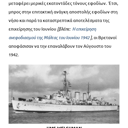
μεταφέρει μερικές εκατοντάδες τόνους εφοδίων. Έτσι,
μπρος στην επιτακτική ανάγκη αποστολής εφοδίων στη
νήσο και παρά τα καταστρεπτικά αποτελέσματα της
επιχείρησης του Ιουνίου
[βλέπε:
Η επιχείρηση
ανεφοδιασμού της Μάλτας του Ιουνίου 1942
],
οι Βρετανοί
αποφάσισαν να την επαναλάβουν τον Αύγουστο του
1942.
HMS WELSHMAN