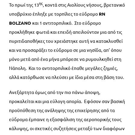
ης
Το πρωί της 13
, κοντά στις Αιολίους νήσους, βρετανικό
υποβρύχιο έπληξε με τορπίλες το εύδρομο
RN
BOLZANO
και 1 αντιτορπιλικό. Στο εύδρομο
προκλήθηκε φωτιά και επειδή απειλούνταν μια από τις
πυριτιδαποθήκες του χρειάστηκε αυτή να κατακλυσθεί
και να προσαράξει το εύδρομο σε μια νησίδα, απ’ όπου
μόνο μετά από ένα μήνα μπόρεσε να ρυμουλκηθεί στη
Νάπολη. Και το αντιτορπιλικό έπαθε μεγάλες ζημιές,
αλλά κατόρθωσε να πλεύσει με ίδια μέσα στη βάση του.
Ανεξάρτητα όμως από την πιο πάνω άποψη,
προκαλείται και μια εύλογη απορία. Εφόσον σαν βασική
προϋπόθεση της ανάληψης της επιχείρησης από τα
εύδρομα έμπαινε η εξασφάλιση της αεροπορικής τους
κάλυψης, οι σχετικές συζητήσεις μεταξύ των διαφόρων