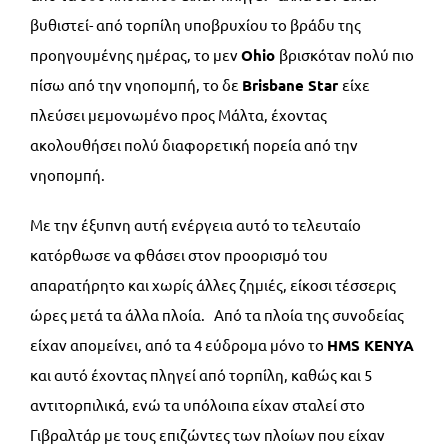
βυθιστεί- από τορπίλη υποβρυχίου το βράδυ της
προηγουμένης ημέρας, το μεν
Ohio
βρισκόταν πολύ πιο
πίσω από την νηοπομπή, το δε
Brisbane
Star
είχε
πλεύσει μεμονωμένο προς Μάλτα, έχοντας
ακολουθήσει πολύ διαφορετική πορεία από την
νηοπομπή.
Με την έξυπνη αυτή ενέργεια αυτό το τελευταίο
κατόρθωσε να φθάσει στον προορισμό του
απαρατήρητο και χωρίς άλλες ζημιές, είκοσι τέσσερις
ώρες μετά τα άλλα πλοία. Από τα πλοία της συνοδείας
είχαν απομείνει, από τα 4 εύδρομα μόνο το
HMS
KENYA
και αυτό έχοντας πληγεί από τορπίλη, καθώς και 5
αντιτορπιλικά, ενώ τα υπόλοιπα είχαν σταλεί στο
Γιβραλτάρ με τους επιζώντες των πλοίων που είχαν