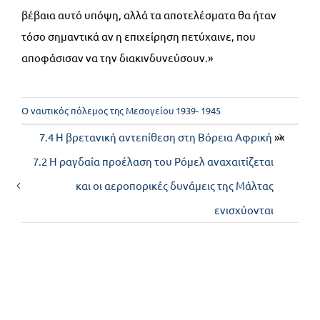
βέβαια αυτό υπόψη, αλλά τα αποτελέσματα θα ήταν
τόσο σημαντικά αν η επιχείρηση πετύχαινε, που
αποφάσισαν να την διακινδυνεύσουν.»
Ο ναυτικός πόλεμος της Μεσογείου 1939- 1945
7.4 Η βρετανική αντεπίθεση στη Βόρεια Αφρική
»«
7.2 Η ραγδαία προέλαση του Ρόμελ αναχαιτίζεται
και οι αεροπορικές δυνάμεις της Μάλτας
ενισχύονται