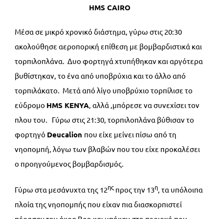
HMS CAIRO
Μέσα σε μικρό χρονικό διάστημα, γύρω στις 20:30
ακολούθησε αεροπορική επίθεση με βομβαρδιστικά και
τορπιλοπλάνα. Δυο φορτηγά χτυπήθηκαν και αργότερα
βυθίστηκαν, το ένα από υποβρύχια και το άλλο από
τορπιλάκατο. Μετά από λίγο υποβρύχιο τορπίλισε το
εύδρομο
HMS
KENYA
, αλλά ,μπόρεσε να συνεχίσει τον
πλου του. Γύρω στις 21:30, τορπιλοπλάνα βύθισαν το
φορτηγό
Deucalion
που είχε μείνει πίσω από τη
νηοπομπή, λόγω των βλαβών που του είχε προκαλέσει
ο προηγούμενος βομβαρδισμός.
ης
η
Γύρω στα μεσάνυχτα της 12
προς την 13
, τα υπόλοιπα
πλοία της νηοπομπής που είχαν πια διασκορπιστεί
πέρασαν την άκρα Bon και μπήκαν στη περιοχή που