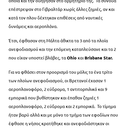
οποία και την οδήγησαν στο ορμητήριό της. Τα συνοδά
επέστρεψαν στο Γιβραλτάρ χωρίς άλλες ζημιές, αν και
κατά τον πλου δέχτηκαν επιθέσεις από ναυτικές
δυνάμεις και αεροπλάνα.
Έτσι, έφθασαν στη Μάλτα άθικτα τα 3 από τα πλοία
ανεφοδιασμού και την επόμενη καταπλεύσανε και τα 2
που είχαν υποστεί βλάβες, τα
Ohio
και
Brisbane
Star.
Για να φθάσει στον προορισμό του μόλις το ένα τρίτο
των πλοίων ανεφοδιασμού, οι Βρετανοί έχασαν 1
αεροπλανοφόρο, 2 εύδρομα, 1 αντιτορπιλικό και 9
εμπορικά που βυθίστηκαν και έπαθαν ζημιές 1
αεροπλανοφόρο, 2 εύδρομα και 2 εμπορικά. Το τίμημα
ήταν βαρύ αλλά και με μόνο το τμήμα των εφοδίων που
έφθασε η νήσος κρατήθηκε και ανεφοδιάστηκαν οι