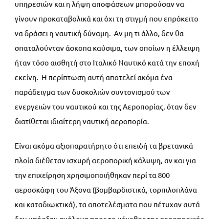
υπηρεσιών και η λήψη αποφάσεων μπορούσαν να
γίνουν προκαταβολικά και όχι τη στιγμή που επρόκειτο
να δράσει η ναυτική δύναμη. Αν μη τι άλλο, δεν θα
σπαταλούνταν άσκοπα καύσιμα, των οποίων η έλλειψη
ήταν τόσο αισθητή στο Ιταλικό Ναυτικό κατά την εποχή
εκείνη. Η περίπτωση αυτή αποτελεί ακόμα ένα
παράδειγμα των δυσκολιών συντονισμού των
ενεργειών του ναυτικού και της Αεροπορίας, όταν δεν
διατίθεται ιδιαίτερη ναυτική αεροπορία.
Είναι ακόμα αξιοπαρατήρητο ότι επειδή τα βρετανικά
πλοία διέθεταν ισχυρή αεροπορική κάλυψη, αν και για
την επιχείρηση χρησιμοποιήθηκαν περί τα 800
αεροσκάφη του Άξονα (βομβαρδιστικά, τορπιλοπλάνα
και καταδιωκτικά), τα αποτελέσματα που πέτυχαν αυτά
δεν υπήρξαν ανάλογα προς το μέγεθος της αεροπορικής