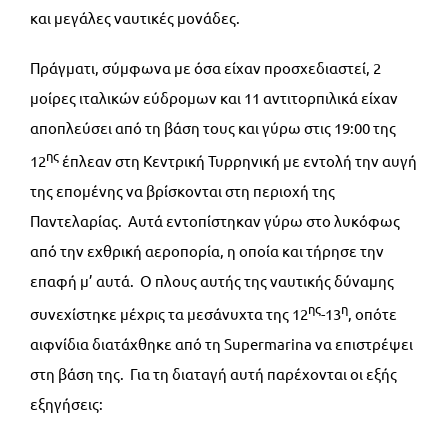
και μεγάλες ναυτικές μονάδες.
Πράγματι, σύμφωνα με όσα είχαν προσχεδιαστεί, 2
μοίρες ιταλικών εύδρομων και 11 αντιτορπιλικά είχαν
αποπλεύσει από τη βάση τους και γύρω στις 19:00 της
ης
12
έπλεαν στη Κεντρική Τυρρηνική με εντολή την αυγή
της επομένης να βρίσκονται στη περιοχή της
Παντελαρίας. Αυτά εντοπίστηκαν γύρω στο λυκόφως
από την εχθρική αεροπορία, η οποία και τήρησε την
επαφή μ’ αυτά. Ο πλους αυτής της ναυτικής δύναμης
ης
η
συνεχίστηκε μέχρις τα μεσάνυχτα της 12
-13
, οπότε
αιφνίδια διατάχθηκε από τη Supermarina να επιστρέψει
στη βάση της. Για τη διαταγή αυτή παρέχονται οι εξής
εξηγήσεις: