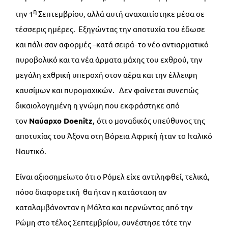
η
την 1
Σεπτεμβρίου, αλλά αυτή αναχαιτίστηκε μέσα σε
τέσσερις ημέρες. Εξηγώντας την αποτυχία του έδωσε
και πάλι σαν αφορμές –κατά σειρά- το νέο αντιαρματικό
πυροβολικό και τα νέα άρματα μάχης του εχθρού, την
μεγάλη εχθρική υπεροχή στον αέρα και την έλλειψη
καυσίμων και πυρομαχικών. Δεν φαίνεται συνεπώς
δικαιολογημένη η γνώμη που εκφράστηκε από
τον
Ναύαρχο
Doenitz,
ότι ο μοναδικός υπεύθυνος της
αποτυχίας του Άξονα στη Βόρεια Αφρική ήταν το Ιταλικό
Ναυτικό.
Είναι αξιοσημείωτο ότι ο Ρόμελ είχε αντιληφθεί, τελικά,
πόσο διαφορετική θα ήταν η κατάσταση αν
καταλαμβάνονταν η Μάλτα και περνώντας από την
Ρώμη στο τέλος Σεπτεμβρίου, συνέστησε τότε την