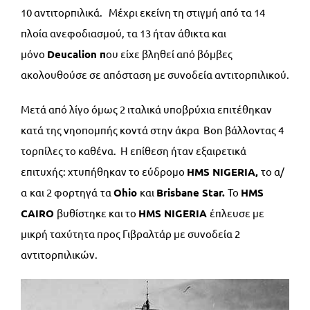
10 αντιτορπιλικά. Μέχρι εκείνη τη στιγμή από τα 14
πλοία ανεφοδιασμού, τα 13 ήταν άθικτα και
μόνο
Deucalion π
ου είχε βληθεί από βόμβες
ακολουθούσε σε απόσταση με συνοδεία αντιτορπιλικού.
Μετά από λίγο όμως 2 ιταλικά υποβρύχια επιτέθηκαν
κατά της νηοπομπής κοντά στην άκρα Bon βάλλοντας 4
τορπίλες το καθένα. Η επίθεση ήταν εξαιρετικά
επιτυχής: χτυπήθηκαν το εύδρομο
HMS
NIGERIA,
το α/
α
και 2 φορτηγά
τα
Ohio
και
Brisbane
Star.
Το
HMS
CAIRO
βυθίστηκε και το
HMS
NIGERIA
έπλευσε με
μικρή ταχύτητα προς Γιβραλτάρ με συνοδεία 2
αντιτορπιλικών.