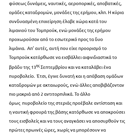
φύσεως δυνάμεις, ναυτικές, αεροπορικές, αποβατικές,
ομάδες καταδρομών, μονάδες της ερήμου, κλπ. Η κύρια
συνδυασμένη επιχείρηση έλαβε χώρα κατά του
λιμανιού του Τομπρούκ, ενώ μονάδες της ερήμου
προχωρούσαν από το εσωτερικό προς τα δυο
λιμάνια. Απ’ αυτές, αυτή που είχε προορισμό το
Τομπρούκ κατόρθωσε να εισβάλλει αιφνιδιαστικά το
ης
βράδυ της 13
Σεπτεμβρίου και να καταλάβει ένα
πυροβολείο. Έτσι, έγινε δυνατή και η απόβαση ομάδων
καταδρομών με ακταιωρούς, ενώ άλλες αποβιβάζονταν
πιο μακριά από 2 αντιτορπιλικά. Το άλλο
όμως πυροβολείο της στεριάς προέβαλε αντίσταση και
η ναυτική φρουρά της βάσης κατόρθωσε να αποκρούσει
τους εισβολείς και να τους αναγκάσει να αποσυρθούν τις
πρώτες πρωινές ώρες, χωρίς να μπορέσουν να