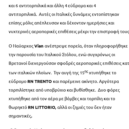
και 6
αντιτορπιλικά και άλλη 4 εύδρομα και 4
αντιτορπιλικά. Αυτές οι Ιταλικές δυνάμεις εντοπίστηκαν
επίσης μόλις απέπλευσαν και δέχονταν ημερήσιες και
νυχτερινές αεροπορικές επιθέσεις μέχρι την επιστροφή τους
Ο Ναύαρχος
Vian
ανέστρεψε πορεία, όταν πληροφορήθηκε
την παρουσία του Ιταλικού Στόλου, ενώ συγχρόνως οι
Βρετανοί διενεργούσαν σφοδρές αεροπορικές επιθέσεις κα
ης
των ιταλικών πλοίων. Την αυγή της 15
χτυπήθηκε το
εύδρομο
RN
TRENTO
και παρέμεινε ακίνητο. Αργότερα
τορπιλίστηκε από υποβρύχιο και βυθίσθηκε. Δυο φόρες
χτυπήθηκε από τον αέρα με βόμβες και τορπίλη και το
θωρηκτό
RN
LITTORIO,
αλλά οι ζημιές του δεν ήταν
σημαντικές
.