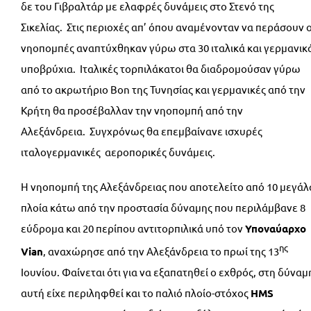
δε του Γιβραλτάρ με ελαφρές δυνάμεις στο Στενό της
Σικελίας. Στις περιοχές απ’ όπου αναμένονταν να περάσουν ο
νηοπομπές αναπτύχθηκαν γύρω στα 30 ιταλικά και γερμανικ
υποβρύχια. Ιταλικές τορπιλάκατοι θα διαδρομούσαν γύρω
από το ακρωτήριο Bon της Τυνησίας και γερμανικές από την
Κρήτη θα προσέβαλλαν την νηοπομπή από την
Αλεξάνδρεια. Συγχρόνως θα επεμβαίνανε ισχυρές
ιταλογερμανικές αεροπορικές δυνάμεις.
Η νηοπομπή της Αλεξάνδρειας που αποτελείτο από 10 μεγάλ
πλοία κάτω από την προστασία δύναμης που περιλάμβανε 8
εύδρομα και 20 περίπου αντιτορπιλικά υπό τον
Υποναύαρχο
ης
Vian
, αναχώρησε από την Αλεξάνδρεια το πρωί της 13
Ιουνίου. Φαίνεται ότι για να εξαπατηθεί ο εχθρός, στη δύναμ
αυτή είχε περιληφθεί και το παλιό πλοίο-στόχος
HMS