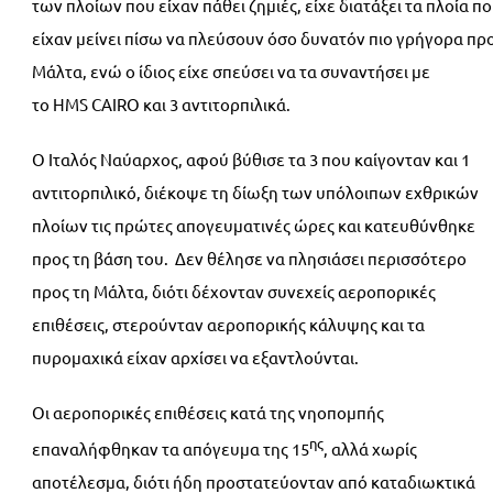
των πλοίων που είχαν πάθει ζημιές, είχε διατάξει τα πλοία π
είχαν μείνει πίσω να πλεύσουν όσο δυνατόν πιο γρήγορα πρ
Μάλτα, ενώ ο ίδιος είχε σπεύσει να τα συναντήσει με
το HMS CAIRO και 3 αντιτορπιλικά.
Ο Ιταλός Ναύαρχος, αφού βύθισε τα 3 που καίγονταν και 1
αντιτορπιλικό, διέκοψε τη δίωξη των υπόλοιπων εχθρικών
πλοίων τις πρώτες απογευματινές ώρες και κατευθύνθηκε
προς τη βάση του. Δεν θέλησε να πλησιάσει περισσότερο
προς τη Μάλτα, διότι δέχονταν συνεχείς αεροπορικές
επιθέσεις, στερούνταν αεροπορικής κάλυψης και τα
πυρομαχικά είχαν αρχίσει να εξαντλούνται.
Οι αεροπορικές επιθέσεις κατά της νηοπομπής
ης
επαναλήφθηκαν τα απόγευμα της 15
, αλλά χωρίς
αποτέλεσμα, διότι ήδη προστατεύονταν από καταδιωκτικά