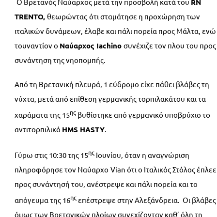
Ο Βρετανός Ναύαρχος μετά την προσβολή κατά του
RN
TRENTO,
θεωρώντας
ότι σταμάτησε η προχώρηση των
ιταλικών δυνάμεων, έλαβε και πάλι πορεία προς Μάλτα, ενώ
τουναντίον ο
Ναύαρχος
Iachino
συνέχιζε τον πλου του προς
συνάντηση της νηοπομπής.
Από τη Βρετανική πλευρά, 1 εύδρομο είχε πάθει βλάβες τη
νύχτα, μετά από επίθεση γερμανικής τορπιλακάτου και τα
ης
χαράματα της 15
βυθίστηκε από γερμανικό υποβρύχιο το
αντιτορπιλικό
HMS
HASTY
.
ης
Γύρω στις 10:30 της 15
Ιουνίου, όταν η αναγνώριση
πληροφόρησε τον Ναύαρχο
Vian ότι ο Ιταλικός Στόλος έπλεε
προς συνάντησή του, ανέστρεψε και πάλι πορεία και το
ης
απόγευμα της 16
επέστρεψε στην Αλεξάνδρεια. Οι βλάβες
όμως των Βρετανικών πλοίων συνεχίζονταν καθ’ όλη τη