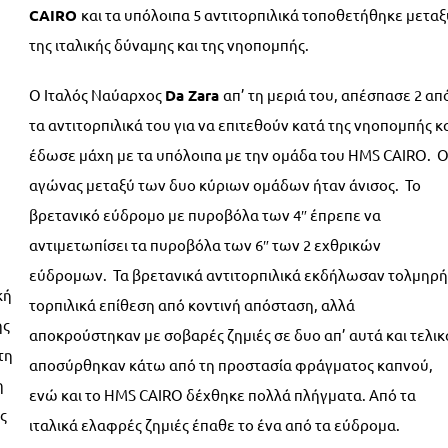
CAIRO
και τα υπόλοιπα 5 αντιτορπιλικά τοποθετήθηκε μεταξ
της ιταλικής δύναμης και της νηοπομπής.
Ο Ιταλός Ναύαρχος
Da
Zara
απ’ τη μεριά του, απέσπασε 2 απ
τα αντιτορπιλικά του για να επιτεθούν κατά της νηοπομπής κ
έδωσε μάχη με τα υπόλοιπα με την ομάδα του HMS CAIRO. 
αγώνας μεταξύ των δυο κύριων ομάδων ήταν άνισος. Το
βρετανικό εύδρομο με πυροβόλα των 4″ έπρεπε να
αντιμετωπίσει τα πυροβόλα των 6″ των 2 εχθρικών
εύδρομων. Τα βρετανικά αντιτορπιλικά εκδήλωσαν τολμηρή
κή
τορπιλικά επίθεση από κοντινή απόσταση, αλλά
ής
αποκρούστηκαν με σοβαρές ζημιές σε δυο απ’ αυτά και τελικ
τη
αποσύρθηκαν κάτω από τη προστασία φράγματος καπνού,
η
ενώ και το HMS CAIRO δέχθηκε πολλά πλήγματα. Από τα
ς
ιταλικά ελαφρές ζημιές έπαθε το ένα από τα εύδρομα.