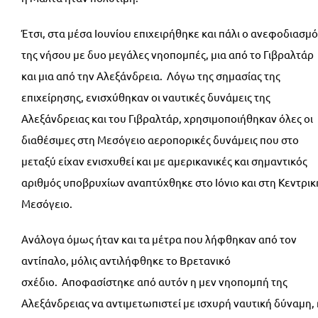
Έτσι, στα μέσα Ιουνίου επιχειρήθηκε και πάλι ο ανεφοδιασμό
της νήσου με δυο μεγάλες νηοπομπές, μια από το Γιβραλτάρ
και μια από την Αλεξάνδρεια. Λόγω της σημασίας της
επιχείρησης, ενισχύθηκαν οι ναυτικές δυνάμεις της
Αλεξάνδρειας και του Γιβραλτάρ, χρησιμοποιήθηκαν όλες οι
διαθέσιμες στη Μεσόγειο αεροπορικές δυνάμεις που στο
μεταξύ είχαν ενισχυθεί και με αμερικανικές και σημαντικός
αριθμός υποβρυχίων αναπτύχθηκε στο Ιόνιο και στη Κεντρικ
Μεσόγειο.
Ανάλογα όμως ήταν και τα μέτρα που λήφθηκαν από τον
αντίπαλο, μόλις αντιλήφθηκε το Βρετανικό
σχέδιο. Αποφασίστηκε από αυτόν η μεν νηοπομπή της
Αλεξάνδρειας να αντιμετωπιστεί με ισχυρή ναυτική δύναμη, 