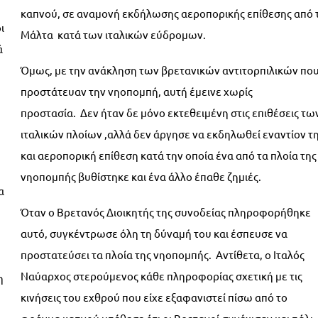
καπνού, σε αναμονή εκδήλωσης αεροπορικής επίθεσης από 
ι
Μάλτα κατά των ιταλικών εύδρομων.
ά
Όμως, με την ανάκληση των βρετανικών αντιτορπιλικών πο
προστάτευαν την νηοπομπή, αυτή έμεινε χωρίς
προστασία. Δεν ήταν δε μόνο εκτεθειμένη στις επιθέσεις τω
ιταλικών πλοίων ,αλλά δεν άργησε να εκδηλωθεί εναντίον τ
και αεροπορική επίθεση κατά την οποία ένα από τα πλοία της
νηοπομπής βυθίστηκε και ένα άλλο έπαθε ζημιές.
α
Όταν ο Βρετανός Διοικητής της συνοδείας πληροφορήθηκε
αυτό, συγκέντρωσε όλη τη δύναμή του και έσπευσε να
προστατεύσει τα πλοία της νηοπομπής. Αντίθετα, ο Ιταλός
Ναύαρχος στερούμενος κάθε πληροφορίας σχετική με τις
η
κινήσεις του εχθρού που είχε εξαφανιστεί πίσω από το