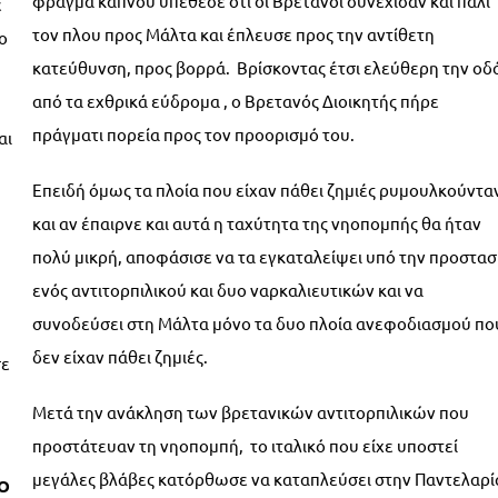
φράγμα καπνού υπέθεσε ότι οι Βρετανοί συνέχισαν και πάλι
ε
τον πλου προς Μάλτα και έπλευσε προς την αντίθετη
ο
κατεύθυνση, προς βορρά. Βρίσκοντας έτσι ελεύθερη την οδ
από τα εχθρικά εύδρομα , ο Βρετανός Διοικητής πήρε
πράγματι πορεία προς τον προορισμό του.
αι
Επειδή όμως τα πλοία που είχαν πάθει ζημιές ρυμουλκούντα
και αν έπαιρνε και αυτά η ταχύτητα της νηοπομπής θα ήταν
πολύ μικρή, αποφάσισε να τα εγκαταλείψει υπό την προστασ
ενός αντιτορπιλικού και δυο ναρκαλιευτικών και να
συνοδεύσει στη Μάλτα μόνο τα δυο πλοία ανεφοδιασμού πο
δεν είχαν πάθει ζημιές.
σε
Μετά την ανάκληση των βρετανικών αντιτορπιλικών που
προστάτευαν τη νηοπομπή, το ιταλικό που είχε υποστεί
μεγάλες βλάβες κατόρθωσε να καταπλεύσει στην Παντελαρί
O