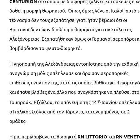
CENTURION
στο οποίο με διάφορες ξύλινες κατασκευές είχ
δοθεί η μορφή θωρηκτού. Όπως όμως λένε οι Ιταλοί, αυτό τ
τέχνασμα δεν τους εξαπάτησε, γιατί ήταν βέβαιοι ότι οι
Βρετανοί δεν είχαν διαθέσιμο θωρηκτό για τον Στόλο της
Αλεξάνδρειας. Εξαπατήθηκαν όμως οι Γερμανοί αεροπόροι κ
βομβάρδισαν το ψευτο-θωρηκτό.
Η νηοπομπή της Αλεξάνδρειας εντοπίστηκε από την εχθρική
αναγνώριση μόλις απέπλευσε και άρχισαν αεροπορικές
επιθέσεις εναντίον της, κατά τις οποίες βυθίστηκε 1 φορτηγό
και έπαθε βλάβες ένα άλλο που αναγκάστηκε να πλεύσει στο
ης
Τομπρούκ. Εξάλλου, το απόγευμα της 14
Ιουνίου απέπλευ
ο Ιταλικός Στόλος από τον Τάραντα, κατανεμημένος σε 2
ομάδες.
Η μια περιλάμβανε τα θωρηκτά
RN
LITTORIO
και
RN
VENET