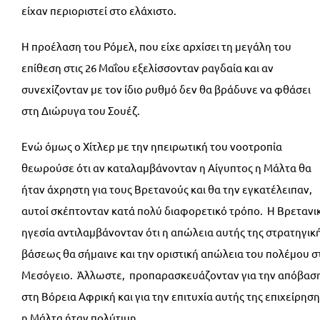
είχαν περιοριστεί στο ελάχιστο.
Η προέλαση του Ρόμελ, που είχε αρχίσει τη μεγάλη του
επίθεση στις 26 Μαΐου εξελίσσονταν ραγδαία και αν
συνεχίζονταν με τον ίδιο ρυθμό δεν θα βράδυνε να φθάσει
στη Διώρυγα του Σουέζ.
Ενώ όμως ο Χίτλερ με την ηπειρωτική του νοοτροπία
θεωρούσε ότι αν καταλαμβάνονταν η Αίγυπτος η Μάλτα θα
ήταν άχρηστη για τους Βρετανούς και θα την εγκατέλειπαν,
αυτοί σκέπτονταν κατά πολύ διαφορετικό τρόπο. Η Βρετανι
ηγεσία αντιλαμβάνονταν ότι η απώλεια αυτής της στρατηγικ
βάσεως θα σήμαινε και την οριστική απώλεια του πολέμου σ
Μεσόγειο. Άλλωστε, προπαρασκευάζονταν για την απόβασ
στη Βόρεια Αφρική και για την επιτυχία αυτής της επιχείρηση
η Μάλτα ήταν πολύτιμη.