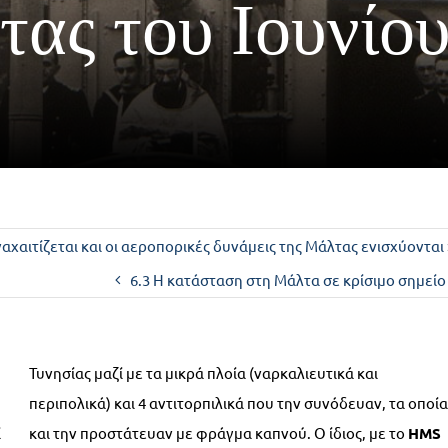
ας του Ιουνίου
αχαιτίζεται και οι αεροπορικές δυνάμεις της Μάλτας ενισχύονται
6.3 Η κατάσταση στη Μάλτα σε κρίσιμο σημείο
Τυνησίας μαζί με τα μικρά πλοία (ναρκαλιευτικά και
περιπολικά) και 4 αντιτορπιλικά που την συνόδευαν, τα οποία
ί
και την προστάτευαν με φράγμα καπνού. Ο ίδιος, με το
HMS