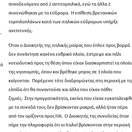
συνοδευόμενο από 2 αντιτορπιλικά, ενώ τα άλλα 2
συνενώθηκαν με τα εύδρομα. Η επίθεση βρετανικών
τορπιλοπλάνων κατά των ιταλικών εύδρομων υπήρξε
ανεπιτυχής.
.
Όταν ο Διοικητής της ιταλικής μοίρας που έπλεε προς βορρά
δεν συνάντησε κανένα εχθρικό πλοίο, έστρεψε και πάλι
νοτιοδυτικά προς τη θέση όπου είχαν διασκορπιστεί τα πλοία
τά
της νηοπομπής, όπου και βρέθηκε μπρος σε 3 πλοία που
καίγονταν. Παρέμεινε τότε διαδρομώντας στη περιοχή με τη
ελπίδα ότι θα συναντούσε και άλλα που είχαν πάθει
ζημιές. Στην πραγματικότητα, εκείνα που είχαν εγκαταλειφθ
με τα συνοδά τους δεν βρίσκονταν μακριά, αλλά ήταν πέρα
από τον ορίζοντα προς ΝΑ. Ο Διοικητής της συνοδείας όταν
πήρε την πληροφορία ότι οι Ιταλοί βρίσκονταν στην περιοχή