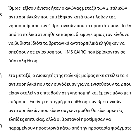
Όμως, εξίσου άνισος ήταν ο αγώνας μεταξύ των 2 ιταλικών
ς
αντιτορπιλικών που επιτέθηκαν κατά των πλοίων της
νηοπομπής και των 4 βρετανικών που τα προστάτευαν. Το έ
από τα ιταλικά χτυπήθηκε καίρια, διέφυγε όμως τον κίνδυνο
να βυθιστεί διότι τα βρετανικά αντιτορπιλικά κλήθηκαν να
σπεύσουν σε ενίσχυση του HMS CAIRO που βρίσκονταν σε
δύσκολη θέση.
ή
Στο μεταξύ, ο Διοικητής της ιταλικής μοίρας είχε στείλει τα 3
αντιτορπιλικά που τον συνόδευαν για να ενισχύσουν τα 2 πο
είχαν σταλεί να επιτεθούν στη νηοπομπή και έμεινε μόνο με 
εύδρομα. Εκείνη τη στιγμή μια επίθεση των βρετανικών
αντιτορπιλικών που είχαν συγκεντρωθεί θα είχε αρκετές
ελπίδες επιτυχίας, αλλά οι Βρετανοί προτίμησαν να
η
παραμείνουν προσωρινά κάτω από την προστασία φράγματ