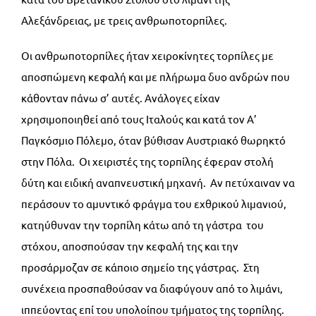
Αλεξάνδρειας, με τρεις ανθρωποτορπίλες.
Οι ανθρωποτορπίλες ήταν χειροκίνητες τορπίλες με
αποσπώμενη κεφαλή και με πλήρωμα δυο ανδρών που
κάθονταν πάνω σ’ αυτές. Ανάλογες είχαν
χρησιμοποιηθεί από τους Ιταλούς και κατά τον Α’
Παγκόσμιο Πόλεμο, όταν βύθισαν Αυστριακό θωρηκτό
στην Πόλα. Οι χειριστές της τορπίλης έφεραν στολή
δύτη και ειδική αναπνευστική μηχανή. Αν πετύχαιναν να
περάσουν το αμυντικό φράγμα του εχθρικού λιμανιού,
κατηύθυναν την τορπίλη κάτω από τη γάστρα του
στόχου, αποσπούσαν την κεφαλή της και την
προσάρμοζαν σε κάποιο σημείο της γάστρας. Στη
συνέχεια προσπαθούσαν να διαφύγουν από το λιμάνι,
ιππεύοντας επί του υπολοίπου τμήματος της τορπίλης.