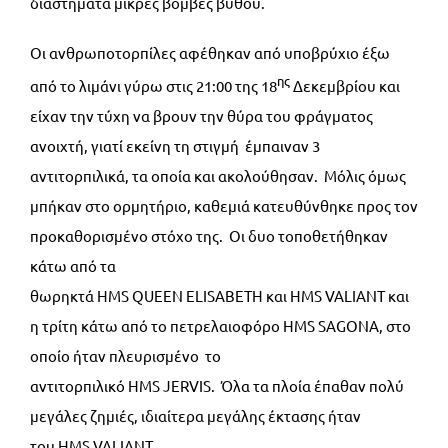
διαστήματα μικρές βόμβες βυθού.
Οι ανθρωποτορπίλες αφέθηκαν από υποβρύχιο έξω
ης
από το λιμάνι γύρω στις 21:00 της 18
Δεκεμβρίου και
είχαν την τύχη να βρουν την θύρα του φράγματος
ανοιχτή, γιατί εκείνη τη στιγμή έμπαιναν 3
αντιτορπιλικά, τα οποία και ακολούθησαν. Μόλις όμως
μπήκαν στο ορμητήριο, καθεμιά κατευθύνθηκε προς τον
προκαθορισμένο στόχο της. Οι δυο τοποθετήθηκαν
κάτω από τα
θωρηκτά HMS QUEEN ELISABETH και HMS VALIANT και
η τρίτη κάτω από το πετρελαιοφόρο HMS SAGONA, στο
οποίο ήταν πλευρισμένο το
αντιτορπιλικό HMS JERVIS. Όλα τα πλοία έπαθαν πολύ
μεγάλες ζημιές, ιδιαίτερα μεγάλης έκτασης ήταν
του HMS VALIANT.