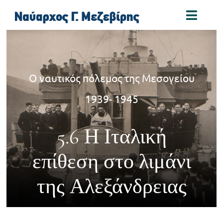
Skip
Toggl
to
Naviga
content
Αρχική
Ο ναυτικός πόλεμος της Μεσογείου
Βιογραφία
1939- 1945
Παράσημα
5.6 Η Ιταλική
Συγγράμματα
επίθεση στο λιμάνι
της Αλεξάνδρειας
Φωτογραφίες
Συνδέσεις