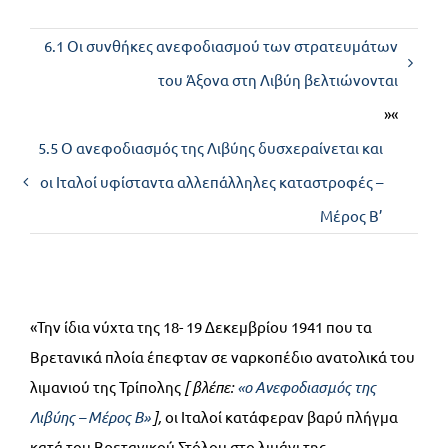
6.1 Οι συνθήκες ανεφοδιασμού των στρατευμάτων
Επικοινωνία
του Άξονα στη Λιβύη βελτιώνονται
»«
5.5 Ο ανεφοδιασμός της Λιβύης δυσχεραίνεται και
οι Ιταλοί υφίσταντα αλλεπάλληλες καταστροφές –
Μέρος Β’
«Την ίδια νύχτα της 18- 19 Δεκεμβρίου 1941 που τα
Βρετανικά πλοία έπεφταν σε ναρκοπέδιο ανατολικά του
λιμανιού της Τρίπολης
[ βλέπε:
«ο Ανεφοδιασμός της
Λιβύης – Μέρος Β»
],
οι Ιταλοί κατάφεραν βαρύ πλήγμα
κατά του Βρετανικού Στόλου στο λιμάνι της