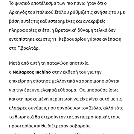
Το φυσικό αποτέλεσμα των πιο πάνω ήταν ότι ο
Αρχηγός του Ιταλικού Στόλου ρύθμιζε τις κινήσεις του με
βάση αυτές τις καθυστερημένες και ανακριβείς
πληροφορίες κι έτσι η Βρετανική δύναμη τελικά δεν
εντοπίστηκε και στις 11 Φεβρουαρίου γύρισε ανέπαφη
στο Γιβραλτάρ.
Μετά από αυτή τη παταγώδη αποτυχία
ο
Ναύαρχος
Iachino
στην έκθεσή του για την
επιχείρηση σύστησε μελλοντικά να χρησιμοποιούνται
για την έρευνα ελαφρά εύδρομα. Θα μπορούσε ίσως
και στη προκειμένη περίπτωση να είχε γίνει αυτό με τις
ελαφρές δυνάμεις που συνόδευαν τον Στόλο, αλλά τότε
τα θωρηκτά θα στερούνταν της αντιαεροπορικής τους
προστασίας και θα διέτρεχαν σοβαρούς