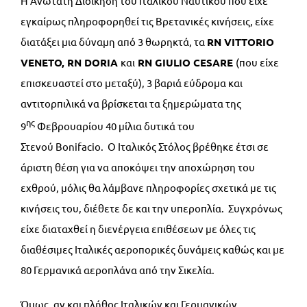
Η Ανώτατη Διοίκηση του Ιταλικού Ναυτικού που είχε
εγκαίρως πληροφορηθεί τις Βρετανικές κινήσεις, είχε
διατάξει μια δύναμη από 3 θωρηκτά, τα
RN
VITTORIO
VENETO,
RN
DORIA
και
RN
GIULIO
CESARE
(που είχε
επισκευαστεί στο μεταξύ), 3 βαριά εύδρομα και
αντιτορπιλικά να βρίσκεται τα ξημερώματα της
ης
9
Φεβρουαρίου 40 μίλια δυτικά του
Στενού Bonifacio. Ο Ιταλικός Στόλος βρέθηκε έτσι σε
άριστη θέση για να αποκόψει την αποχώρηση του
εχθρού, μόλις θα λάμβανε πληροφορίες σχετικά με τις
κινήσεις του, διέθετε δε και την υπεροπλία. Συγχρόνως
είχε διαταχθεί η διενέργεια επιθέσεων με όλες τις
διαθέσιμες Ιταλικές αεροπορικές δυνάμεις καθώς και με
80 Γερμανικά αεροπλάνα από την Σικελία.
Όμως, αν και πλήθος Ιταλικών και Γερμανικών