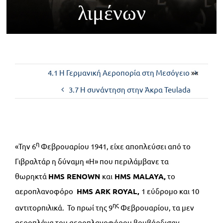
λιμένων
Επικοινωνία
4.1 Η Γερμανική Αεροπορία στη Μεσόγειο
»«
3.7 Η συνάντηση στην Άκρα Teulada
η
«Την 6
Φεβρουαρίου 1941, είχε αποπλεύσει από το
Γιβραλτάρ η δύναμη «Η» που περιλάμβανε τα
θωρηκτά
HMS
RENOWN
και
HMS
MALAYA,
το
αεροπλανοφόρο
HMS
ARK
ROYAL,
1 εύδρομο και 10
ης
αντιτορπιλικά. Το πρωί της 9
Φεβρουαρίου, τα μεν
αεροπλάνα του αεροπλανοφόρου βομβάρδισαν