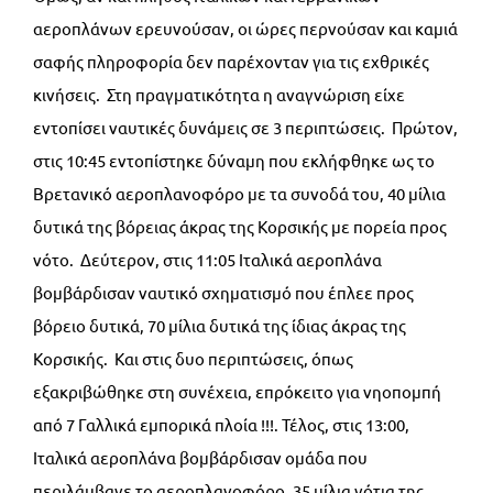
αεροπλάνων ερευνούσαν, οι ώρες περνούσαν και καμιά
σαφής πληροφορία δεν παρέχονταν για τις εχθρικές
κινήσεις. Στη πραγματικότητα η αναγνώριση είχε
εντοπίσει ναυτικές δυνάμεις σε 3 περιπτώσεις. Πρώτον,
στις 10:45 εντοπίστηκε δύναμη που εκλήφθηκε ως το
Βρετανικό αεροπλανοφόρο με τα συνοδά του, 40 μίλια
δυτικά της βόρειας άκρας της Κορσικής με πορεία προς
νότο. Δεύτερον, στις 11:05 Ιταλικά αεροπλάνα
βομβάρδισαν ναυτικό σχηματισμό που έπλεε προς
βόρειο δυτικά, 70 μίλια δυτικά της ίδιας άκρας της
Κορσικής. Και στις δυο περιπτώσεις, όπως
εξακριβώθηκε στη συνέχεια, επρόκειτο για νηοπομπή
από 7 Γαλλικά εμπορικά πλοία !!!. Τέλος, στις 13:00,
Ιταλικά αεροπλάνα βομβάρδισαν ομάδα που
περιλάμβανε το αεροπλανοφόρο, 35 μίλια νότια της