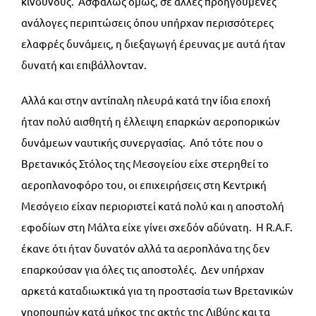
κινδύνους. Ασφαλώς όμως, σε άλλες προηγούμενες
ανάλογες περιπτώσεις όπου υπήρχαν περισσότερες
ελαφρές δυνάμεις, η διεξαγωγή έρευνας με αυτά ήταν
δυνατή και επιβάλλονταν.
Αλλά και στην αντίπαλη πλευρά κατά την ίδια εποχή
ήταν πολύ αισθητή η έλλειψη επαρκών αεροπορικών
δυνάμεων ναυτικής συνεργασίας. Από τότε που ο
Βρετανικός Στόλος της Μεσογείου είχε στερηθεί το
αεροπλανοφόρο του, οι επιχειρήσεις στη Κεντρική
Μεσόγειο είχαν περιοριστεί κατά πολύ και η αποστολή
εφοδίων στη Μάλτα είχε γίνει σχεδόν αδύνατη. Η R.A.F.
έκανε ότι ήταν δυνατόν αλλά τα αεροπλάνα της δεν
επαρκούσαν για όλες τις αποστολές. Δεν υπήρχαν
αρκετά καταδιωκτικά για τη προστασία των Βρετανικών
νηοπομπών κατά μήκος της ακτής της Λιβύης και τα