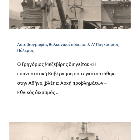
Α7. Συμμετοχή της
Επικοινωνία
Ελλάδος στον Α’ Π.
Πόλεμο κάτω από
εντατικούς διωγμούς 1917-
Αυτοβιογραφία
,
Βαλκανικοί πόλεμοι & Α' Παγκόσμιος
Πόλεμος
1919
Ο Γρηγόριος Μεζεβίρης διηγείται: «Η
Αυτοβιογραφία
Βαλκανικοί πόλεμοι & Α' Παγκόσμιος
Πόλεμος
επαναστατική Κυβέρνηση που εγκαταστάθηκε
στην Αθήνα [βλέπε: Αρχή προβλημάτων –
Εθνικός διχασμός ...