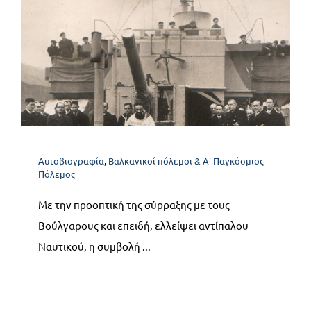
Α4. Ο Ναυτικός Αγώνας
στη στεριά: Μάιος –
Σεπτέμβριος 1913
Αυτοβιογραφία
Βαλκανικοί πόλεμοι & Α' Παγκόσμιος
Αυτοβιογραφία
,
Βαλκανικοί πόλεμοι & Α' Παγκόσμιος
Πόλεμος
Πόλεμος
Με την προοπτική της σύρραξης με τους
Βούλγαρους και επειδή, ελλείψει αντίπαλου
Ναυτικού, η συμβολή ...