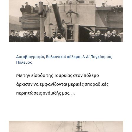
Α6. Αρχή προβλημάτων –
Εθνικός διχασμός 1915-1917
Αυτοβιογραφία
Βαλκανικοί πόλεμοι & Α' Παγκόσμιος
Αυτοβιογραφία
,
Βαλκανικοί πόλεμοι & Α' Παγκόσμιος
Πόλεμος
Πόλεμος
Με την είσοδο της Τουρκίας στον πόλεμο
άρχισαν να εμφανίζονται μερικές σποραδικές
περιπτώσεις ανάμιξής μας. ...