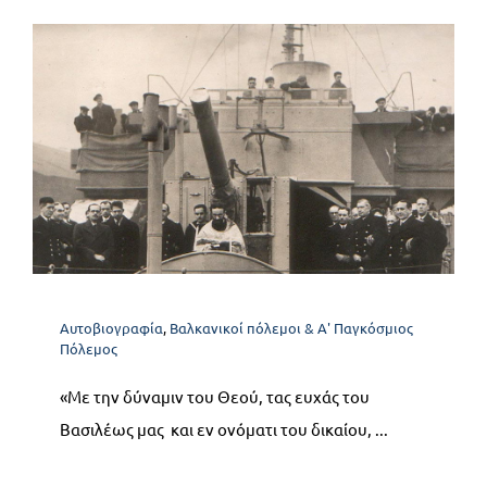
Α2. Βαλκανικοί Πόλεμοι –
Ημέρες Δόξας. Μέρος Α’ :
Οκτώβριος – Δεκέμβριος
1912
Αυτοβιογραφία
Βαλκανικοί πόλεμοι & Α' Παγκόσμιος
Αυτοβιογραφία
,
Βαλκανικοί πόλεμοι & Α' Παγκόσμιος
Πόλεμος
Πόλεμος
«Με την δύναμιν του Θεού, τας ευχάς του
Βασιλέως μας και εν ονόματι του δικαίου, ...