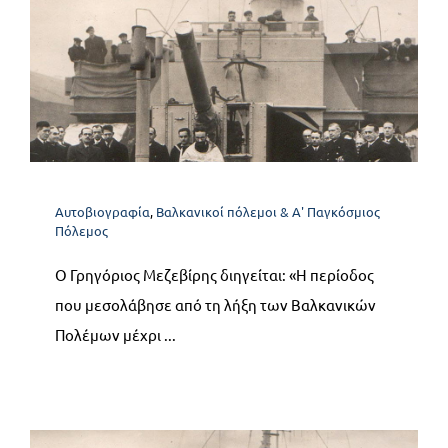
Α5. Περίοδος εργασίας &
ηρεμίας – Ευτυχισμένες
ημέρες 1913-1915
Αυτοβιογραφία
Βαλκανικοί πόλεμοι & Α' Παγκόσμιος
Αυτοβιογραφία
,
Βαλκανικοί πόλεμοι & Α' Παγκόσμιος
Πόλεμος
Πόλεμος
Ο Γρηγόριος Μεζεβίρης διηγείται: «Η περίοδος
που μεσολάβησε από τη λήξη των Βαλκανικών
Πολέμων μέχρι ...