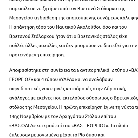
παρεκάλεσε να ζητήσει από τον Βρετανό Στόλαρχο της
Μεσογείου τη διάθεση της απαιτούμενης δυνάμεως κάλυψη
Η απάντηση τόσο του Ναυτικού Ακολούθου όσο και του
Βρετανού Στόλαρχου ήταν ότι ο Βρετανικός στόλος είχε
πολλές άλλες ασχολίες και δεν μπορούσε να διατεθεί για την
προτεινόμενη επιχείρηση.
Αποφασίστηκε στη συνέχεια τα 6 αντιτορπιλικά, 2 τύπου «ΒΑ
ΓΕΩΡΓΙΟΣ» και 4 τύπου «ΥΔΡΑ» και να αναλάβουν
αιφνιδιαστικές νυχτερινές καταδρομές στην Αδριατική,
ανάλογες με εκείνες που εκτελούσε σύσσωμος ο Βρετανικός
στόλος της Μεσογείου. Η πρώτη επιχείρηση έγινε τη νύχτα τ
14ης Νοεμβρίου με τον Αρχηγό του Στόλου επί του
«ΒΑΣ.ΟΛΓΑ» και εμού επί του «ΒΑΣ. ΓΕΩΡΓΙΟΣ». Τα πλοία
έπλευσαν μεμονωμένα μέχρι το Ρίο όπου και