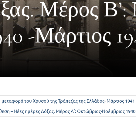
ξας. Μέρος Β’:
940 -Μάρτιος 19
Η μεταφορά του Χρυσού της Τράπεζας της Ελλάδος- Μάρτιος 1941
πίθεση – Νέες ημέρες Δόξας. Μέρος Α’: Οκτώβριος-Νοέμβριος 1940