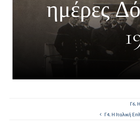
ημέρες Δό
1
Γ6. 
Γ4. Η Ιταλική Ε