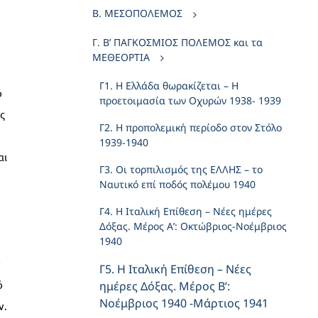
Β. ΜΕΣΟΠΟΛΕΜΟΣ
Γ. Β’ ΠΑΓΚΟΣΜΙΟΣ ΠΟΛΕΜΟΣ και τα
ΜΕΘΕΟΡΤΙΑ
Γ1. Η Ελλάδα θωρακίζεται – Η
ο
προετοιμασία των Οχυρών 1938- 1939
ς
Γ2. Η προπολεμική περίοδο στον Στόλο
1939-1940
αι
Γ3. Οι τορπιλισμός της ΕΛΛΗΣ – το
Ναυτικό επί ποδός πολέμου 1940
Γ4. Η Ιταλική Επίθεση – Νέες ημέρες
Δόξας. Μέρος Α’: Οκτώβριος-Νοέμβριος
1940
ν
Γ5. Η Ιταλική Επίθεση – Νέες
ό
ημέρες Δόξας. Μέρος Β’:
Νοέμβριος 1940 -Μάρτιος 1941
ν.