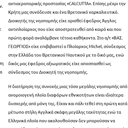
αντιαεροπορικής προστασίας «CALCUTTA». Επίσης μέχρι την
ν.
Κρήτη μας συνόδευσε και ένα Βρετανικό ναρκαλιευτικό.
Διοικητής της νηοπομπής είχε ορισθεί έφεδρος Άγγλος
ε
αντιπλοίαρχος που είχε αποστρατευθεί από καιρό και που
ο
πρώτη φορά αναλάμβανε τέτοια καθήκοντα. Στο α/τ «ΒΑΣ.
ΓΕΩΡΓΙΟΣ» είχε επιβιβαστεί ο Πλοίαρχος Michel, σύνδεσμος
στην Ελλάδα του Βρετανικού Ναυτικού με το δικό μας, ενώ
ση
δικός μας έφεδρος αξιωματικός είχε αποσπασθεί ως
να
σύνδεσμος του Διοικητή της νηοπομπής.
Η διατήρηση της συνοχής μιας τόσο μεγάλης νηοπομπής από
ανομοιογενή πλοία διαφόρων εθνικοτήτων είναι ιδιαίτερα
δυσχερής από μόνη της. Είχαν και πάλι τεθεί στη πρώτη κατά
μέτωπο στήλη Αγγλικά σκάφη μεγάλης ταχύτητας ενώ τα
Ελληνικά πλοία που ακολουθούσαν δεν μπορούσαν να