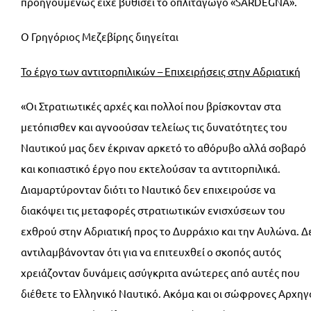
προηγουμένως είχε βυθίσει το οπλιταγωγό «SARDEGNA».
Ο Γρηγόριος Μεζεβίρης διηγείται
Το έργο των αντιτορπιλικών – Επιχειρήσεις στην Αδριατική
«Οι Στρατιωτικές αρχές και πολλοί που βρίσκονταν στα
μετόπισθεν και αγνοούσαν τελείως τις δυνατότητες του
Ναυτικού μας δεν έκριναν αρκετό το αθόρυβο αλλά σοβαρό
και κοπιαστικό έργο που εκτελούσαν τα αντιτορπιλικά.
Διαμαρτύρονταν διότι το Ναυτικό δεν επιχειρούσε να
διακόψει τις μεταφορές στρατιωτικών ενισχύσεων του
εχθρού στην Αδριατική προς το Δυρράχιο και την Αυλώνα. Δ
αντιλαμβάνονταν ότι για να επιτευχθεί ο σκοπός αυτός
χρειάζονταν δυνάμεις ασύγκριτα ανώτερες από αυτές που
διέθετε το Ελληνικό Ναυτικό. Ακόμα και οι σώφρονες Αρχηγ