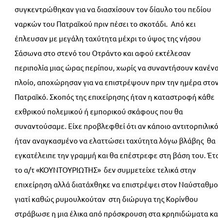
συγκεντρώθηκαν για να διασχίσουν τον δίαυλο του πεδίου
ναρκών του Πατραϊκού πριν πέσει το σκοτάδι. Από κει
έπλευσαν με μεγάλη ταχύτητα μέχρι το ύψος της νήσου
Σάσωνα στο στενό του Οτράντο και αφού εκτέλεσαν
περιπολία μιας ώρας περίπου, χωρίς να συναντήσουν κανέν
πλοίο, αποχώρησαν για να επιστρέψουν πριν την ημέρα στο
Πατραϊκό. Σκοπός της επιχείρησης ήταν η καταστροφή κάθε
εχθρικού πολεμικού ή εμπορικού σκάφους που θα
συναντούσαμε. Είχε προβλεφθεί ότι αν κάποιο αντιτορπιλικ
ήταν αναγκασμένο να ελαττώσει ταχύτητα λόγω βλάβης θα
εγκατέλειπε την γραμμή και θα επέστρεφε στη βάση του. Έτ
το α/τ «ΚΟΥΝΤΟΥΡΙΩΤΗΣ» δεν συμμετείχε τελικά στην
επιχείρηση αλλά διατάχθηκε να επιστρέψει στον Ναύσταθμο
γιατί καθώς ρυμουλκούταν στη διώρυγα της Κορίνθου
στράβωσε η μια έλικα από πρόσκρουση στα κρηπιδώματα κα