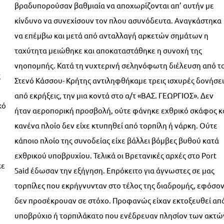
βραδυπορούσαν βαθμιαία να αποχωρίζονται απ’ αυτήν με
κίνδυνο να συνεχίσουν τον πλου ασυνόδευτα. Αναγκάστηκα
να επέμβω και μετά από ανταλλαγή αρκετών σημάτων η
ταχύτητα μειώθηκε και αποκαταστάθηκε η συνοχή της
νηοπομπής. Κατά τη νυχτερινή σεληνόφωτη διέλευση από τ
ς
Στενό Κάσσου- Κρήτης αντιληφθήκαμε τρεις ισχυρές δονήσει
από εκρήξεις, την μια κοντά στο α/τ «ΒΑΣ. ΓΕΩΡΓΙΟΣ». Δεν
κό
ήταν αεροπορική προσβολή, ούτε φάνηκε εχθρικό σκάφος κ
κανένα πλοίο δεν είχε κτυπηθεί από τορπίλη ή νάρκη. Ούτε
κάποιο πλοίο της συνοδείας είχε βάλλει βόμβες βυθού κατά
εχθρικού υποβρυχίου. Τελικά οι Βρετανικές αρχές στο Port
κε
Said έδωσαν την εξήγηση. Επρόκειτο για άγνωστες σε μας
τορπίλες που εκρήγνυνταν στο τέλος της διαδρομής, εφόσο
δεν προσέκρουαν σε στόχο. Προφανώς είχαν εκτοξευθεί απ
υποβρύχιο ή τορπιλάκατο που ενέδρευαν πλησίον των ακτώ