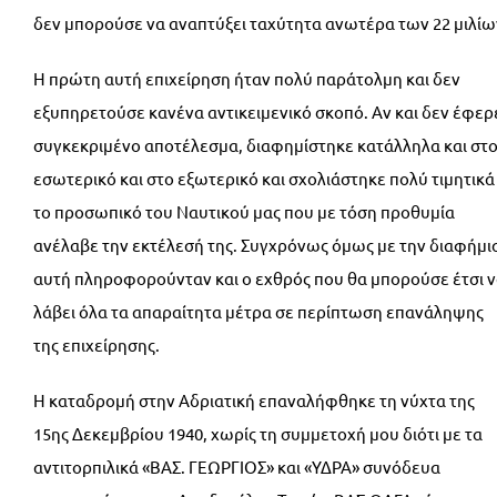
δεν μπορούσε να αναπτύξει ταχύτητα ανωτέρα των 22 μιλίω
Η πρώτη αυτή επιχείρηση ήταν πολύ παράτολμη και δεν
εξυπηρετούσε κανένα αντικειμενικό σκοπό. Αν και δεν έφερ
συγκεκριμένο αποτέλεσμα, διαφημίστηκε κατάλληλα και στ
εσωτερικό και στο εξωτερικό και σχολιάστηκε πολύ τιμητικά
το προσωπικό του Ναυτικού μας που με τόση προθυμία
ανέλαβε την εκτέλεσή της. Συγχρόνως όμως με την διαφήμι
αυτή πληροφορούνταν και ο εχθρός που θα μπορούσε έτσι 
λάβει όλα τα απαραίτητα μέτρα σε περίπτωση επανάληψης
της επιχείρησης.
Η καταδρομή στην Αδριατική επαναλήφθηκε τη νύχτα της
15ης Δεκεμβρίου 1940, χωρίς τη συμμετοχή μου διότι με τα
αντιτορπιλικά «ΒΑΣ. ΓΕΩΡΓΙΟΣ» και «ΥΔΡΑ» συνόδευα