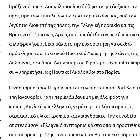
Πρόξενού μας κ. Δασκαλόπουλου δόθηκε σειρά δεξιώσεων
προς τιμή των επιτελείων των αντιτορπιλικών μας, από τον
Αιγύπτιο Διοικητή της πόλης, την Ελληνική παροικία και τις
Βρετανικές Ναυτικές Αρχές που μας δέχθηκαν με εξαιρετικέ
α
φιλοφρονήσεις. Είχα μάλιστα την ευχαρίστηση να δεχθώ
ν
πρόσκληση του Βρετανού Ναυτικού Διοικητή της Ζώνης της
Διώρυγας, έφεδρου Αντιναυάρχου Pipon με τον οποίο είχα
συν-υπηρετήσει ως Ναυτικοί Ακόλουθοι στο Παρίσι.
ό
Η νηοπομπή προς Πειραιά που απέπλευσε από το Port Said τ
14η Ιανουαρίου 1941 περιελάμβανε 24 μεγάλα φορτηγά,
σι
κυρίως Αγγλικά και Ελληνικά, γεμάτα με πολύτιμο φορτίο,
στρατιωτικό υλικό, τρόφιμα και γαιάνθρακες. Την συνοδεία
,
αποτελούσαν 5 Ελληνικά αντιτορπιλικά στα οποία προστέθη
από το πρωί της 17ης Ιανουαρίου και το Βρετανικό εύδρομο
ι