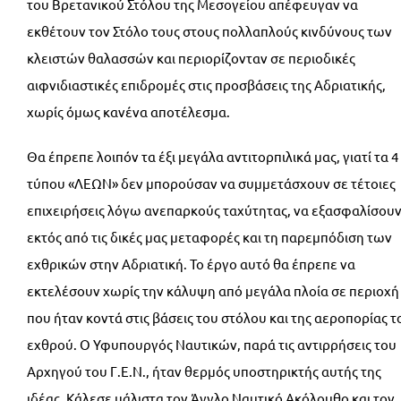
του Βρετανικού Στόλου της Μεσογείου απέφευγαν να
εκθέτουν τον Στόλο τους στους πολλαπλούς κινδύνους των
κλειστών θαλασσών και περιορίζονταν σε περιοδικές
αιφνιδιαστικές επιδρομές στις προσβάσεις της Αδριατικής,
χωρίς όμως κανένα αποτέλεσμα.
Θα έπρεπε λοιπόν τα έξι μεγάλα αντιτορπιλικά μας, γιατί τα 4
τύπου «ΛΕΩΝ» δεν μπορούσαν να συμμετάσχουν σε τέτοιες
επιχειρήσεις λόγω ανεπαρκούς ταχύτητας, να εξασφαλίσου
εκτός από τις δικές μας μεταφορές και τη παρεμπόδιση των
εχθρικών στην Αδριατική. Το έργο αυτό θα έπρεπε να
εκτελέσουν χωρίς την κάλυψη από μεγάλα πλοία σε περιοχή
που ήταν κοντά στις βάσεις του στόλου και της αεροπορίας τ
εχθρού. Ο Υφυπουργός Ναυτικών, παρά τις αντιρρήσεις του
Αρχηγού του Γ.Ε.Ν., ήταν θερμός υποστηρικτής αυτής της
ιδέας. Κάλεσε μάλιστα τον Άγγλο Ναυτικό Ακόλουθο και τον