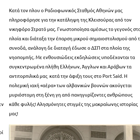
Κατά τον πλου ο Ραδιοφωνικός Σταθμός Αθηνών μας
πληροφόρησε για την κατάληψη της Κλεισούρας από τον
νικηφόρο Στρατό μας. Γνωστοποίησα αμέσως το γεγονός στ
πλοία και διάταξα την έπαρση μικρού σημαιοστολισμού από 
συνοδά, ανάλογη δε διαταγή έδωσε ο ΔΣΠ στα πλοία της
νηοπομπής. Με ενθουσιώδεις εκδηλώσεις υποδέχονται τα
συγκεντρωμένα πλήθη Ελλήνων, Άγγλων και Αράβων τα
αντιτορπιλικά μας κατά την άφιξη τους στο Port Said. Η
πολεμική ιαχή «αέρα» των αλβανικών βουνών ακούγεται
μυριόστομη στη ξένη γη από πανηγυρίζοντες ανθρώπους
εν
κάθε φυλής! Αλησμόνητες στιγμές της μακραίωνης ιστορίας
μας!
οί