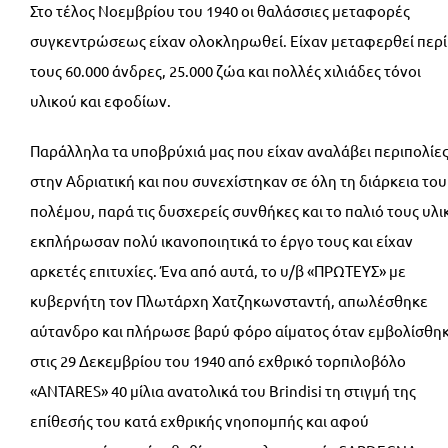
Στο τέλος Νοεμβρίου του 1940 οι θαλάσσιες μεταφορές
συγκεντρώσεως είχαν ολοκληρωθεί. Είχαν μεταφερθεί περί
τους 60.000 άνδρες, 25.000 ζώα και πολλές χιλιάδες τόνοι
υλικού και εφοδίων.
Παράλληλα τα υποβρύχιά μας που είχαν αναλάβει περιπολίε
στην Αδριατική και που συνεχίστηκαν σε όλη τη διάρκεια του
πολέμου, παρά τις δυσχερείς συνθήκες και το παλιό τους υλι
εκπλήρωσαν πολύ ικανοποιητικά το έργο τους και είχαν
αρκετές επιτυχίες. Ένα από αυτά, το υ/β «ΠΡΩΤΕΥΣ» με
κυβερνήτη τον Πλωτάρχη Χατζηκωνσταντή, απωλέσθηκε
αύτανδρο και πλήρωσε βαρύ φόρο αίματος όταν εμβολίσθη
στις 29 Δεκεμβρίου του 1940 από εχθρικό τορπιλοβόλο
«ANTARES» 40 μίλια ανατολικά του Brindisi τη στιγμή της
επίθεσής του κατά εχθρικής νηοπομπής και αφού